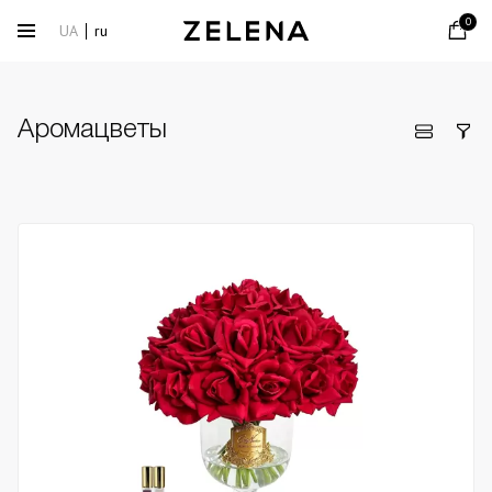
0
UA
ru
Аромацветы