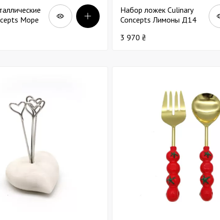
таллические
Набор ложек Culinary
ncepts Море
Concepts Лимоны Д14
х4
3 970 ₴