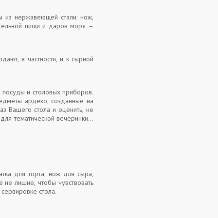
 из нержавеющей стали: нож,
ительной пищи и даров моря –
дают, в частности, и к сырной
 посуды и столовых приборов.
редметы ардеко, созданные на
аз Вашего стола и оценить, не
 для тематической вечеринки и
тка для торта, нож для сыра,
е не лишне, чтобы чувствовать
й сервировке стола.