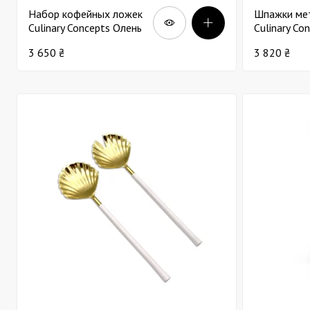
Набор кофейных ложек
Шпажки ме
Culinary Concepts Олень
Culinary Co
Д14 х4
Ракушка х4
3 650 ₴
3 820 ₴