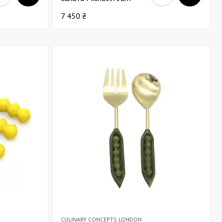
Golden Ginkgo х2
7 450 ₴
CULINARY CONCEPTS LONDON