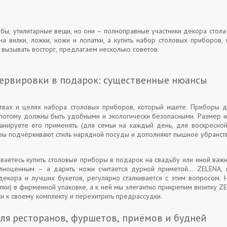
бы, утилитарные вещи, но они – полноправные участники декора стола и
на вилки, ложки, ножи и лопатки, а купить набор столовых приборов,
 вызывать восторг, предлагаем несколько советов.
ервировки в подарок: существенные нюансы
твах и целях набора столовых приборов, который ищете. Приборы д
 потому должны быть удобными и экологически безопасными. Размер и
ланируете его применять (для семьи на каждый день, для воскресной
ы подчёркивают стиль нарядной посуды и дополняют пышное убранст
еваетесь купить столовые приборы в подарок на свадьбу или иной ва
лноценным – а дарить ножи считается дурной приметой… ZELENA, 
декора и лучших букетов, регулярно сталкивается с этим вопросом. 
лки) в фирменной упаковке, а к ней мы элегантно прикрепим визитку ZE
жи к своему комплекту и перехитрить предрассудки.
ля ресторанов, фуршетов, приёмов и будней