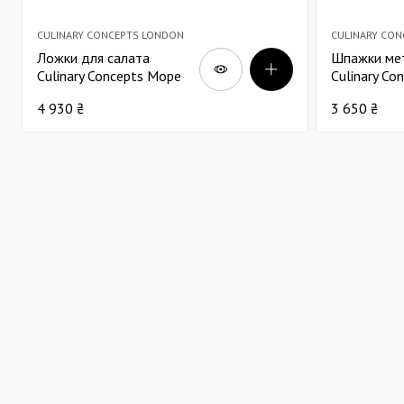
CULINARY CONCEPTS LONDON
CULINARY CO
Ложки для салата
Шпажки ме
Culinary Concepts Море
Culinary Co
Ракушка золотая Д28 х2
подставке 
4 930 ₴
3 650 ₴
виде сердц