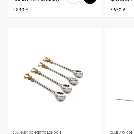
Д28
Orchid х5 з
4 830 ₴
7 650 ₴
CULINARY CONCEPTS LONDON
CULINARY CO