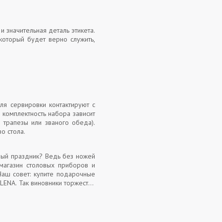
 значительная деталь этикета.
 который будет верно служить,
ля сервировки контактируют с
 комплектность набора зависит
 трапезы или званого обеда).
во стола.
жный праздник? Ведь без ножей
магазин столовых приборов и
Наш совет: купите подарочные
LENA. Так виновники торжества