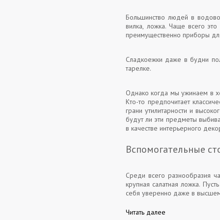
Большинство людей в водово
вилка, ложка. Чаще всего эт
преимущественно приборы для
Сладкоежки даже в будни поль
тарелке.
Однако когда мы ужинаем в х
Кто-то предпочитает классич
грани утилитарности и высоко
будут ли эти предметы выбива
в качестве интерьерного деко
Вспомогательные ст
Среди всего разнообразия ча
крупная салатная ложка. Пуст
себя уверенно даже в высшем
Читать далее