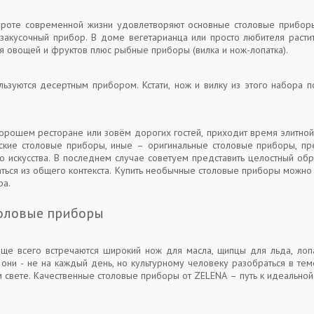
роте современной жизни удовлетворяют основные столовые приборы
о закусочный прибор. В доме вегетарианца или просто любителя раст
 овощей и фруктов плюс рыбные приборы (вилка и нож-лопатка).
зуются десертным прибором. Кстати, нож и вилку из этого набора по
орошем ресторане или зовём дорогих гостей, приходит время элитной
еские столовые приборы, иные – оригинальные столовые приборы, п
го искусства. В последнем случае советуем представить целостный обр
ться из общего контекста. Купить необычные столовые приборы можно
ра.
оловые приборы
ще всего встречаются широкий нож для масла, щипцы для льда, лопа
ь они - не на каждый день, но культурному человеку разобраться в тем
 свете. Качественные столовые приборы от ZELENA – путь к идеально