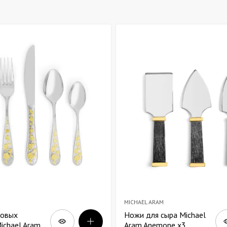
Декор для Хэллоуина
MICHAEL ARAM
ловых
Ножи для сыра Michael
ichael Aram
Aram Anemone х3