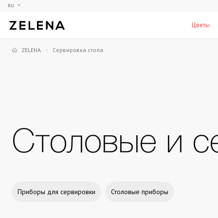
RU
Цветы
ZELENA
Сервировка стола
Пионы
Коллекционные модели
Мебель
Гортензия
Аксессуары для кабинета
Столы
Розы
Настольные игры
Стулья
Фрезии
Мужские ароматы для дома
Шкафы, комоды и тумбы
С
Столовые и с
Элитные лампы и люстры
Аксессуары для бара
Подставки и пьедесталы
Вазы для мужчин
Приборы для сервировки
Столовые приборы