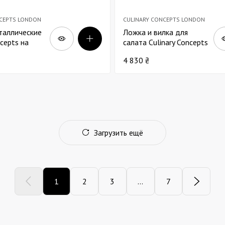
NCEPTS LONDON
CULINARY CONCEPTS LONDON
таллические
Ложка и вилка для
ncepts на
салата Culinary Concepts
из мрамора в
Томаты х2
4 830 ₴
а х4
Загрузить ещё
1
2
3
...
7