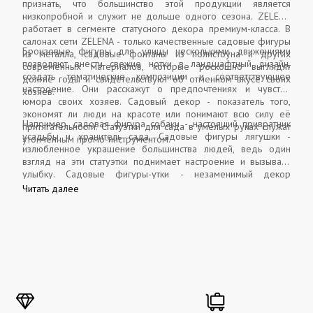
признать, что большинство этой продукции является
низкопробной и служит не дольше одного сезона. ZELENA
работает в сегменте статусного декора премиум-класса. В
салонах сети ZELENA - только качественные садовые фигуры
Бронзовые фигуры для улицы несколькими движениями
из металла, садовые фонтаны из полистоуна и других
позволяют внести свежие нотки в ландшафтный дизайн,
современных материалов, которые роскошно выглядят
создать тематические композиции и соответствующее
долгие годы и свидетельствуют об отменном вкусе своих
настроение. Они расскажут о предпочтениях и чувстве
хозяев.
юмора своих хозяев. Садовый декор - показатель того,
экономят ли люди на красоте или понимают всю силу её
Например, садовая фигура собаки - настоящий привратник
притягательности. Статуэтки для сада в умелых руках служат
усадьбы и хранитель сада. Садовые фигуры лягушки -
утончённым промо-инструментом.
излюбленное украшение большинства людей, ведь один
взгляд на эти статуэтки поднимает настроение и вызывает
улыбку. Садовые фигуры-утки - незаменимый декор
искусственного водоёма, охотничьего домика или
Читать далее
«аппетитное» приглашение в ресторан. А статуэтка девочки с
книгой неизменно привлекает покупателей в книжные
магазины, читателей - в библиотеки, а учеников - в элитные
школы и университеты.