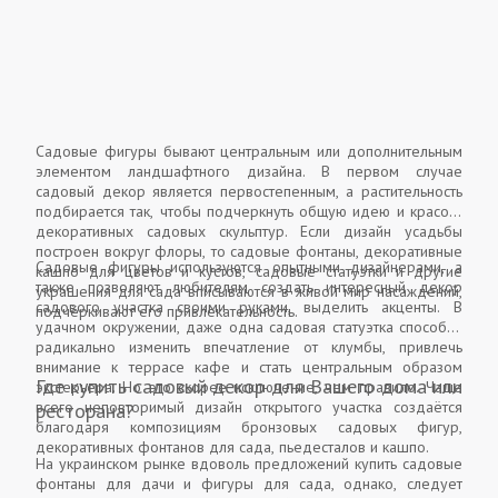
Садовые фигуры бывают центральным или дополнительным
элементом ландшафтного дизайна. В первом случае
садовый декор является первостепенным, а растительность
подбирается так, чтобы подчеркнуть общую идею и красоту
декоративных садовых скульптур. Если дизайн усадьбы
построен вокруг флоры, то садовые фонтаны, декоративные
Садовые фигуры используются опытными дизайнерами, а
кашпо для цветов и кустов, садовые статуэтки и другие
также позволяют любителям создать интересный декор
украшения для сада вписываются в живой мир насаждений,
садового участка своими руками, выделить акценты. В
подчёркивают его привлекательность.
удачном окружении, даже одна садовая статуэтка способна
радикально изменить впечатление от клумбы, привлечь
внимание к террасе кафе и стать центральным образом
Где купить садовый декор для Вашего дома или
экстерьера. Но это скорее исключение, чем правило. Чаще
всего неповторимый дизайн открытого участка создаётся
ресторана?
благодаря композициям бронзовых садовых фигур,
декоративных фонтанов для сада, пьедесталов и кашпо.
На украинском рынке вдоволь предложений купить садовые
фонтаны для дачи и фигуры для сада, однако, следует