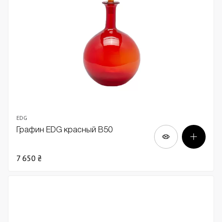
EDG
Графин EDG красный В50
7 650 ₴