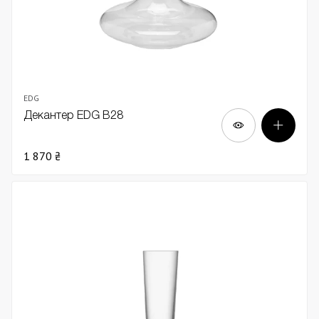
EDG
Декантер EDG В28
1 870 ₴