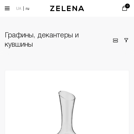
0
UA
ru
Графины, декантеры и
кувшины