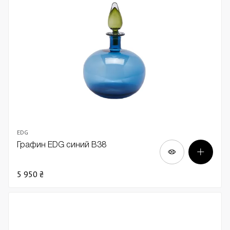
EDG
Графин EDG синий В38
5 950 ₴