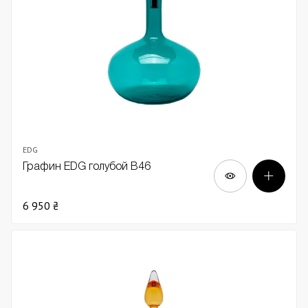
EDG
Графин EDG голубой В46
6 950 ₴