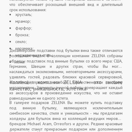
что обеспечивает роскошный внешний вид и длительный
срок использования:
хрусталь;
мрамор;
фарфор;
бронза;
секло;
керамика;
Дизайнерские подставки под бутылки вина также отличаются
нержавеющая сталь;
роскошным видом. В коллекции компании ZELENA собраны
образцы подставок под винные бутылки со всего мира: США,
кожа.
Германии, Швеции и других стран, чтобы Вы могли
наслаждаться эксклюзивными, неповторимыми аксессуарами,
удивлять гостей, радовать близких красивой сервировкой,
Коллекция компании ZELENA – это высшее
способной придать особой торжественности любому
мероприятию. Элементы ручной работы превращают каждый
качество, уникальность, эстетика
из аксессуаров в произведение искусства, что не оставит
равнодушным ни одного эстета.
В галерее подарков ZELENA Вы можете купить подставку
под винную бутылку, являющуюся исключительным
симбиозом качества, стиля и уникальности - мы предлагаем
холдеры для бутылок вина из коллекций ведущих мировых
брендов: Michael Aram, Orreofors и других. Редкие красивые
держатели станут прекрасным подарком или дополнением