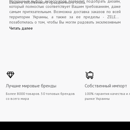
Роскошный выбор аксессуаров позволит подобрать дизайн,
Вашего собственного праздничного стола.
который полностью соответствует Вашим требованиям, даже
самым притязательным. Возможна доставка заказов по всей
территории Украины, а также за ее пределы - ZELENA
позаботилась о том, чтобы Вы могли радовать эксклюзивным
подарком дорогих людей даже на расстоянии.
Читать далее
Лучшие мировые бренды
Собственный импорт
Более 8000 товаров. 50 топовых брендов
100% гарантия качества и 
со всего мира
рынке Украины