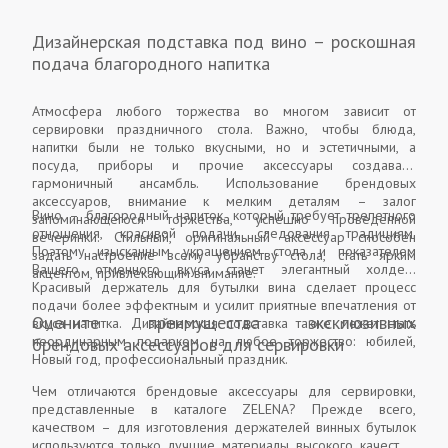
Дизайнерская подставка под вино – роскошная
подача благородного напитка
Атмосфера любого торжества во многом зависит от
сервировки праздничного стола. Важно, чтобы блюда,
напитки были не только вкусными, но и эстетичными, а
посуда, приборы и прочие аксессуары создавали
гармоничный ансамбль. Использование брендовых
аксессуаров, внимание к мелким деталям – залог
Вино – благородный напиток, который требует трепетного
запоминающегося торжества, успешно проведенной
отношения, красивой подачи, следования традициям.
вечеринки. Стильный, оригинальный аксессуар способен
Поэтому изысканным украшением стола и показателем
задать настроение всему убранству стола, стать ярким
Вашего отменного вкуса станет элегантный холдер.
акцентом, привлекающим внимание.
Красивый держатель для бутылки вина сделает процесс
подачи более эффектным и усилит приятные впечатления от
Оцените преимущества эксклюзивных
вкуса напитка. Дизайнерская подставка также может стать
неординарным подарком на любое торжество: юбилей,
брендовых аксессуаров для сервировки
Новый год, профессиональный праздник.
Чем отличаются брендовые аксессуары для сервировки,
представленные в каталоге ZELENA? Прежде всего,
качеством – для изготовления держателей винных бутылок
используются только лучшие материалы высокого качества,