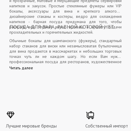
и прозрачные, матовые и мерцающие предметы сервировки
напитков и закусок. Простые стеклянные фужеры или VIP
бокалы, аксессуары для вина и крепкого алкоголя,
дизайнерские стаканы и костеры, ведро для охлаждения
напитков - барная посуда придумана для того, чтобы
ПОСУДА ДЛЯ БАРА, РАВНОЙ КОТОРОЙ НЕТ
раскрыть всю глубину вкуса, аромата и красоту подачи
прохладительных и горячительных жидкостей.
Обычные бокалы для шампанского (фужеры), стандартный
набор стаканов для виски или незамысловатая бутылочница
для вина продаются в массмаркетах и небольших торговых
точках чуть ли не каждом шагу. Но если Вам нужна
профессиональная посуда для ресторанов, художественное
стекло, шампанки с коустерами дизайна Карла Лагерфельда
Читать далее
или хрустальная пробка из лимитированной коллекции - тогда
Вам в ZELENA. Барное стекло и аксессуары, представленные
в ZELENA, служит самым высоким гостям 5- и 6-тизвёздочных
отелей, фешенебельных ресторанов, на приёмах глав
государств и звёзд искусства самого высокого уровня.
Лучшие мировые бренды
Собственный импорт