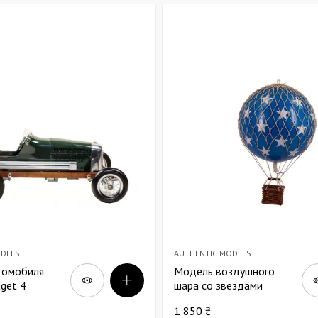
Декор для Хэллоуина
ODELS
AUTHENTIC MODELS
томобиля
Модель воздушного
get 4
шара со звездами
Models
Authentic Models В13
1 850 ₴