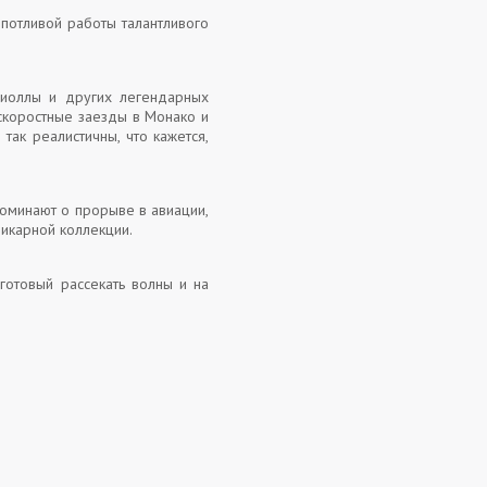
потливой работы талантливого
чиоллы и других легендарных
 скоростные заезды в Монако и
так реалистичны, что кажется,
поминают о прорыве в авиации,
шикарной коллекции.
отовый рассекать волны и на