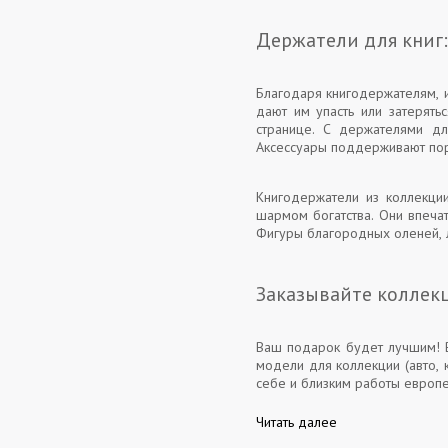
Держатели для книг
Благодаря книгодержателям, ис
дают им упасть или затерять
странице. С держателями для
Аксессуары поддерживают пор
Книгодержатели из коллекци
шармом богатства. Они впечат
Фигуры благородных оленей, л
Заказывайте коллек
Ваш подарок будет лучшим! В
модели для коллекции (авто, 
себе и близким работы европе
Читать далее