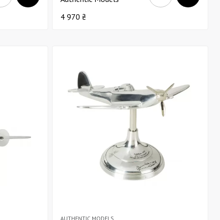
Gloster Meteor В15
4 970 ₴
AUTHENTIC MODELS