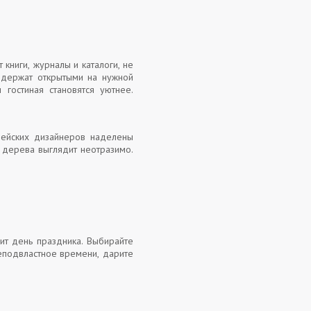
 книги, журналы и каталоги, не
, держат открытыми на нужной
гостиная становятся уютнее.
пейских дизайнеров наделены
о дерева выглядит неотразимо.
ит день праздника. Выбирайте
неподвластное времени, дарите