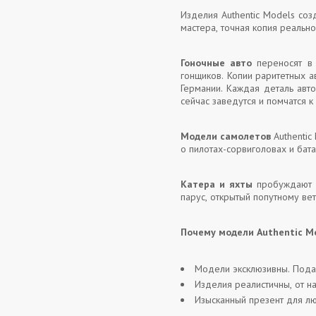
Изделия Authentic Models со
мастера, точная копия реально
Гоночные авто
переносят в 
гонщиков. Копии раритетных а
Германии. Каждая деталь авто
сейчас заведутся и помчатся 
Модели самолетов
Authentic
о пилотах-сорвиголовах и бат
Катера и яхты
пробуждают м
парус, открытый попутному вет
Почему модели Authentic Mo
Модели эксклюзивны. Пода
Изделия реалистичны, от н
Изысканный презент для лю