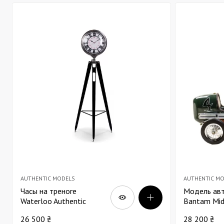
AUTHENTIC MODELS
AUTHENTIC M
Часы на треноге
Модель ав
Waterloo Authentic
Bantam Mid
Models В60
Authentic 
26 500 ₴
28 200 ₴
зеленая