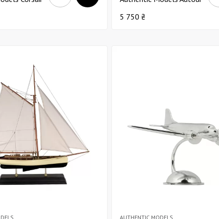
t В17
Du Monde Д27
5 750 ₴
ODELS
AUTHENTIC MODELS