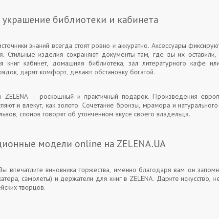
: украшение библиотеки и кабинета
точники знаний всегда стоят ровно и аккуратно. Аксессуары фиксируют
ся. Стильные изделия сохраняют документы там, где вы их оставили
 книг кабинет, домашняя библиотека, зал литературного кафе или 
ядок, дарят комфорт, делают обстановку богатой.
и ZELENA – роскошный и практичный подарок. Произведения евро
ляют и влекут, как золото. Сочетание бронзы, мрамора и натуральног
ьвов, слонов говорят об утонченном вкусе своего владельца.
ционные модели online на ZELENA.UA
ы впечатлите виновника торжества, именно благодаря вам он запомн
катера, самолеты) и держатели для книг в ZELENA. Дарите искусство, 
йских творцов.