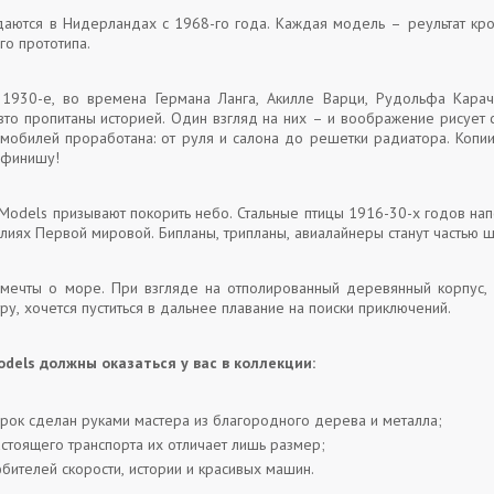
здаются в Нидерландах с 1968-го года. Каждая модель – реультат кро
го прототипа.
1930-е, во времена Германа Ланга, Акилле Варци, Рудольфа Кара
вто пропитаны историей. Один взгляд на них – и воображение рисует
мобилей проработана: от руля и салона до решетки радиатора. Копии 
к финишу!
 Models призывают покорить небо. Стальные птицы 1916-30-х годов на
алиях Первой мировой. Бипланы, трипланы, авиалайнеры станут частью 
ечты о море. При взгляде на отполированный деревянный корпус, г
ру, хочется пуститься в дальнее плавание на поиски приключений.
dels должны оказаться у вас в коллекции:
рок сделан руками мастера из благородного дерева и металла;
астоящего транспорта их отличает лишь размер;
бителей скорости, истории и красивых машин.