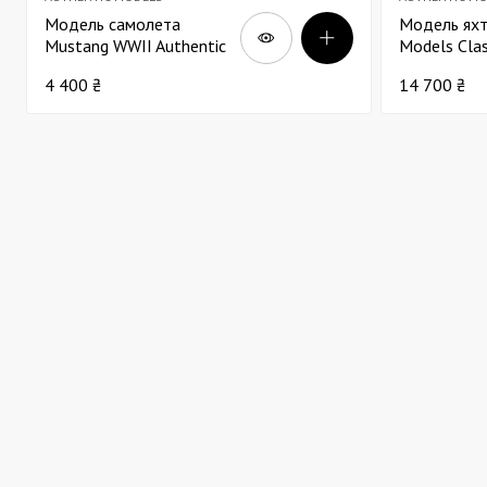
Модель самолета
Модель яхт
Mustang WWII Authentic
Models Clas
Models Sky 15х16х16
Д90
4 400 ₴
14 700 ₴