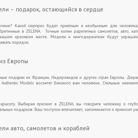
ли – подарок, остающийся в сердце
чине? Какой сюрприз будет приятным и необычным для человека, 
ретенные в ZELENA. Точные копии раритетных самолетов, авто, кат
вашем красивом жесте. Модели и книгодержатели будут украшать
живать порядок.
из Европы
ные подарки из Франции, Нидерландов и других стран Европы. Держате
Authentic Models восхитят близкого вам человека. Стильные элеме
красоту. Выбирая презент в ZELENA, вы говорите человеку о глубо
альных подарков. Ваш поступок впечатляет, запоминается и приносит ра
ли авто, самолетов и кораблей