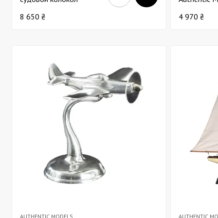
бронзовый В12
Paperweigh
8 650 ₴
4 970 ₴
AUTHENTIC MODELS
AUTHENTIC M