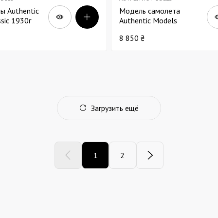
ы Authentic
Модель самолета
sic 1930г
Authentic Models
Desktop DC-3 В18
8 850 ₴
Загрузить ещё
1
2