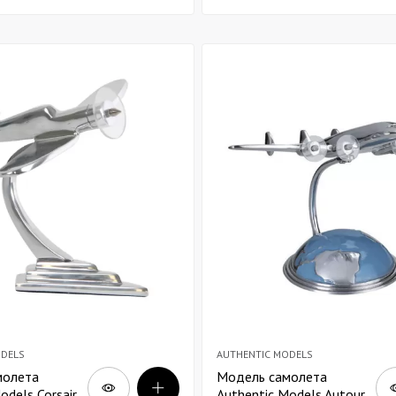
ODELS
AUTHENTIC MODELS
молета
Модель самолета
odels Corsair
Authentic Models Autour