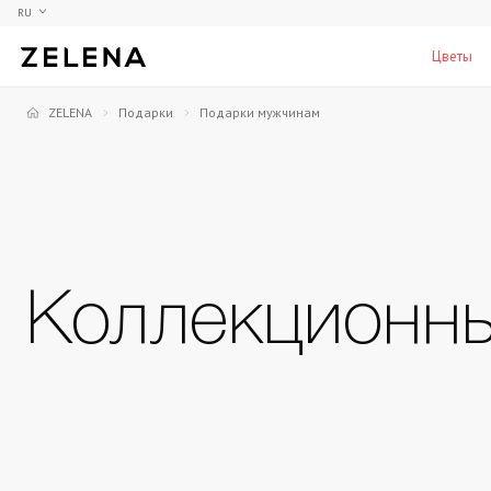
RU
Цветы
ZELENA
Подарки
Подарки мужчинам
Пионы
Коллекционные модели
Мебель
Гортензия
Аксессуары для кабинета
Столы
Розы
Настольные игры
Стулья
Фрезии
Мужские ароматы для дома
Шкафы, комоды и тумбы
С
Коллекционн
Элитные лампы и люстры
Аксессуары для бара
Подставки и пьедесталы
Вазы для мужчин