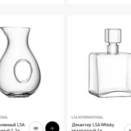
IONAL
LSA INTERNATIONAL
клянный LSA
Декантер LSA Whisky
чный 1,2л
квадратный 1л