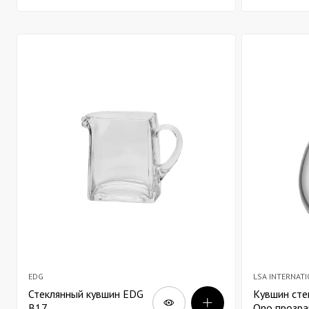
EDG
LSA INTERNAT
Стеклянный кувшин EDG
Кувшин сте
В17
Ono прозра