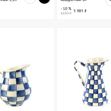
- 10 %
5 985 ₴
6650 ₴