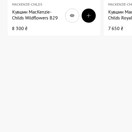
MACKENZIE-CHILDS
MACKENZIE-CH
Кувшин MacKenzie-
Кувшин Mac
Childs Wildflowers В29
Childs Roya
4000мл
эмалирова
8 300 ₴
7 650 ₴
2800мл