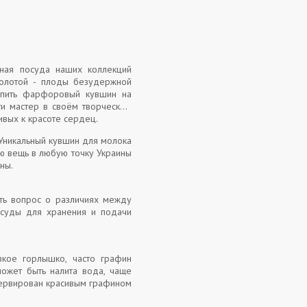
ная посуда наших коллекций
золотой - плоды безудержной
купить фарфоровый кувшин на
йти мастер в своём творческом
ивых к красоте сердец.
 Уникальный кувшин для молока
ую вещь в любую точку Украины
ваны.
ать вопрос о различиях между
осуды для хранения и подачи
зкое горлышко, часто графин
может быть налита вода, чаще
 сервирован красивым графином