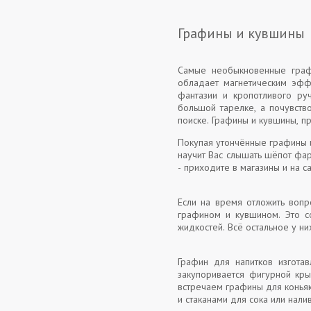
Графины и кувшины
Самые необыкновенные граф
обладает магнетическим эфф
фантазии и кропотливого ру
большой тарелке, а почувство
поиске. Графины и кувшины, п
Покупая утончённые графины и
научит Вас слышать шёпот фар
- приходите в магазины и на 
Если на время отложить вопр
графином и кувшином. Это с
жидкостей. Всё остальное у ни
Графин для напитков изготав
закупоривается фигурной кры
встречаем графины для коньяк
и стаканами для сока или нали