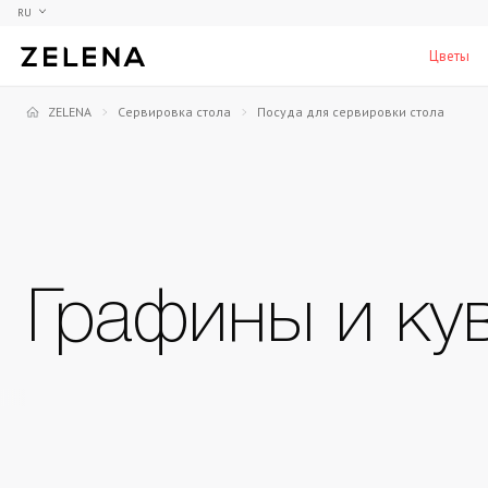
RU
Цветы
ZELENA
Сервировка стола
Посуда для сервировки стола
Пионы
Коллекционные модели
Мебель
Гортензия
Аксессуары для кабинета
Столы
Розы
Настольные игры
Стулья
Фрезии
Мужские ароматы для дома
Шкафы, комоды и тумбы
С
Графины и к
Элитные лампы и люстры
Аксессуары для бара
Подставки и пьедесталы
Вазы для мужчин