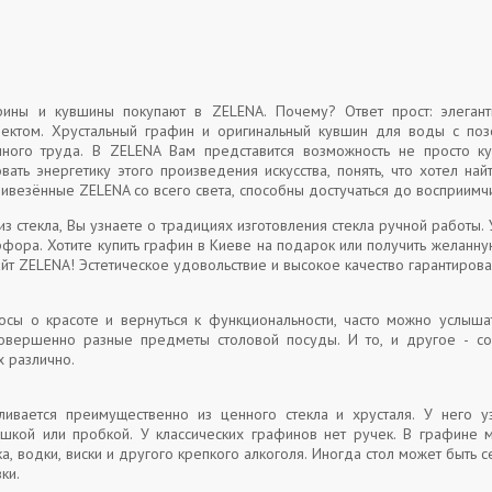
ины и кувшины покупают в ZELENA. Почему? Ответ прост: элегант
ектом. Хрустальный графин и оригинальный кувшин для воды с по
чного труда. В ZELENA Вам представится возможность не просто 
вать энергетику этого произведения искусства, понять, что хотел на
ривезённые ZELENA со всего света, способны достучаться до восприимч
з стекла, Вы узнаете о традициях изготовления стекла ручной работы.
фора. Хотите купить графин в Киеве на подарок или получить желанн
сайт ZELENA! Эстетическое удовольствие и высокое качество гарантиро
осы о красоте и вернуться к функциональности, часто можно услыш
овершенно разные предметы столовой посуды. И то, и другое - с
х различно.
ливается преимущественно из ценного стекла и хрусталя. У него у
шкой или пробкой. У классических графинов нет ручек. В графине 
а, водки, виски и другого крепкого алкоголя. Иногда стол может быть
вки.