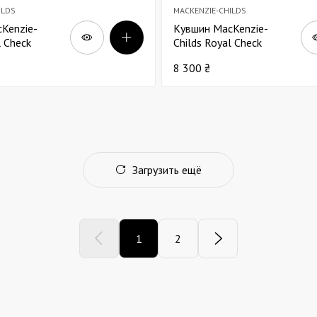
ILDS
MACKENZIE-CHILDS
Kenzie-
Кувшин MacKenzie-
l Check
Childs Royal Check
нный В22
эмалированный В29
8 300 ₴
Загрузить ещё
1
2