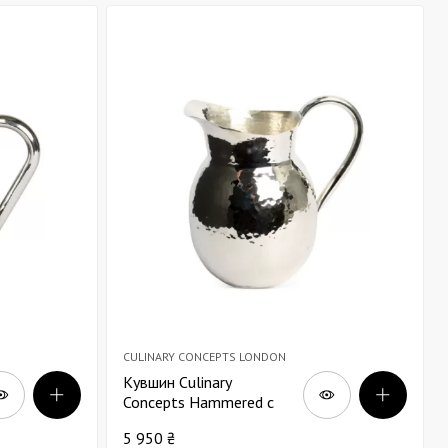
CULINARY CONCEPTS LONDON
Кувшин Culinary
Concepts Hammered с
серебряным покрытием
5 950 ₴
В18