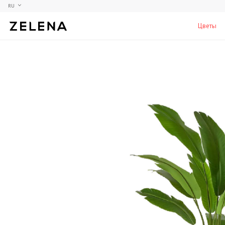
RU
Цветы
Пионы
Коллекционные модели
Мебель
Гортензия
Аксессуары для кабинета
Столы
Розы
Настольные игры
Стулья
Фрезии
Мужские ароматы для дома
Шкафы, комоды и тумбы
С
Элитные лампы и люстры
Аксессуары для бара
Подставки и пьедесталы
Вазы для мужчин