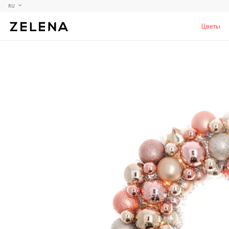
RU
Цветы
Пионы
Коллекционные модели
Мебель
Гортензия
Аксессуары для кабинета
Столы
Розы
Настольные игры
Стулья
Фрезии
Мужские ароматы для дома
Шкафы, комоды и тумбы
С
Элитные лампы и люстры
Аксессуары для бара
Подставки и пьедесталы
Вазы для мужчин