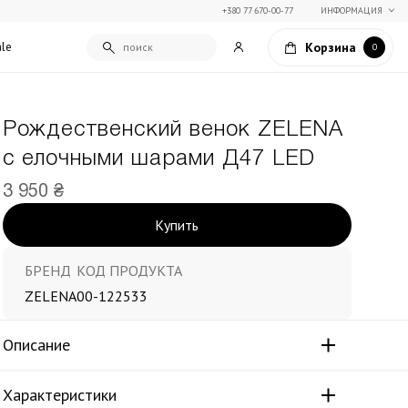
+380 77 670-00-77
ИНФОРМАЦИЯ
Корзина
ale
0
Рождественский венок ZELENA
Подарочные сертификаты
с елочными шарами Д47 LED
Текстиль для дома
Упаковка подарков
Покрывала и пледы
3 950 ₴
Подарки на Праздник Весны
Декоративные подушки
Купить
Подарки на 14 февраля
Постельное белье
Столовый текстиль
и
Шторы и занавески
БРЕНД
КОД ПРОДУКТА
ZELENA
00-122533
Описание
Характеристики