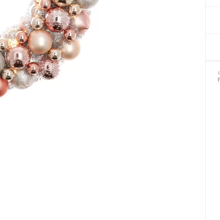
Декор для Хэллоуина