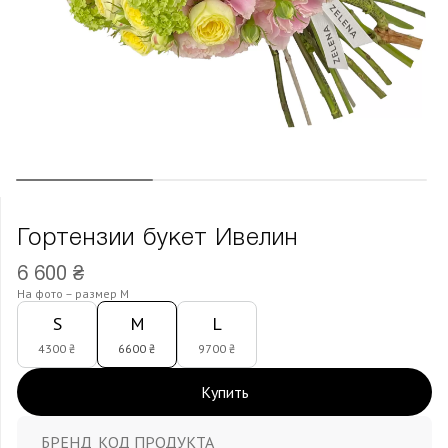
Гортензии букет Ивелин
6 600 ₴
На фото – размер M
S
M
L
4300 ₴
6600 ₴
9700 ₴
Купить
БРЕНД
КОД ПРОДУКТА