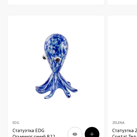
EDG
ZELENA
Статуэтка EDG
Статуэтка
Осьминог синий В22
Crystal Те