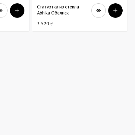
Статуэтка из стекла
Abhika Обелиск
прозрачный В33
3 520 ₴