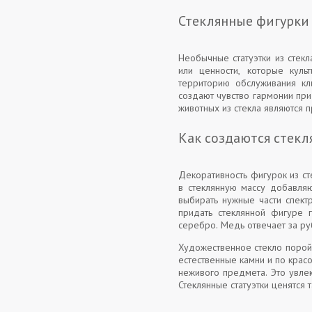
Стеклянные фигурки
Необычные статуэтки из стек
или ценности, которые куль
территорию обслуживания к
создают чувство гармонии при
животных из стекла являются 
Как создаются стекл
Декоративность фигурок из ст
в стеклянную массу добавляю
выбирать нужные части спект
придать стеклянной фигуре 
серебро. Медь отвечает за ру
Художественное стекло порой
естественные камни и по крас
неживого предмета. Это увле
Стеклянные статуэтки ценятся 