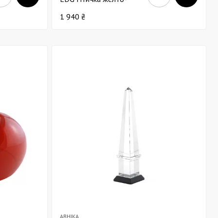
голубая В11
1 940 ₴
ABHIKA