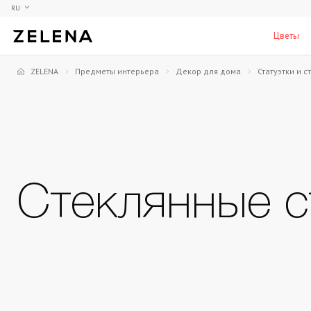
RU
Цветы
ZELENA
Предметы интерьера
Декор для дома
Статуэтки и с
Пионы
Коллекционные модели
Мебель
Гортензия
Аксессуары для кабинета
Столы
Розы
Настольные игры
Стулья
Фрезии
Мужские ароматы для дома
Шкафы, комоды и тумбы
С
Стеклянные с
Элитные лампы и люстры
Аксессуары для бара
Подставки и пьедесталы
Вазы для мужчин