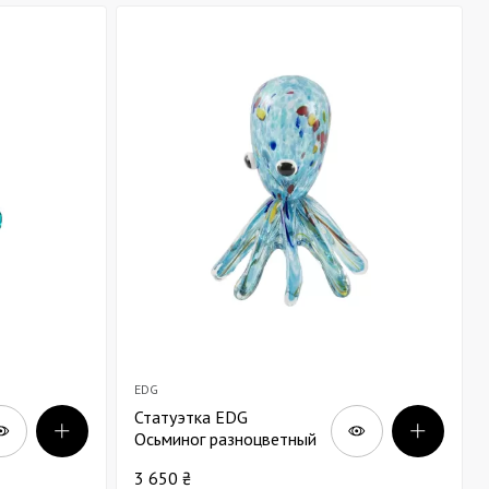
EDG
Статуэтка EDG
Осьминог разноцветный
В22
3 650 ₴