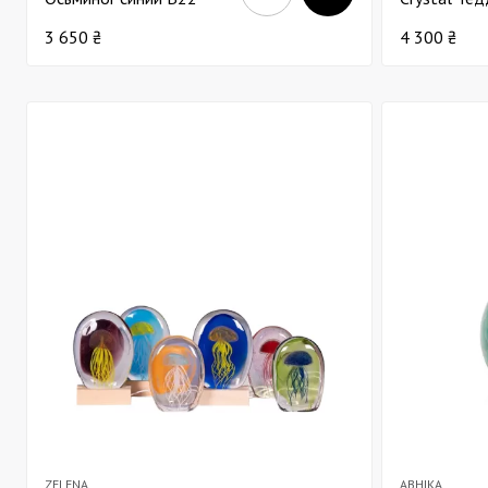
3 650 ₴
4 300 ₴
ZELENA
ABHIKA