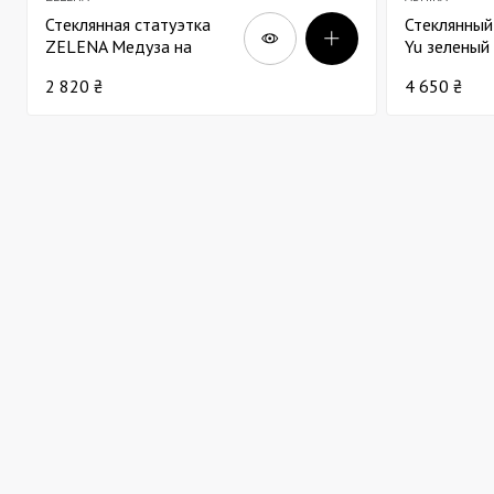
Стеклянная статуэтка
Стеклянный
ZELENA Медуза на
Yu зеленый
подставке с LED а3
2 820 ₴
4 650 ₴