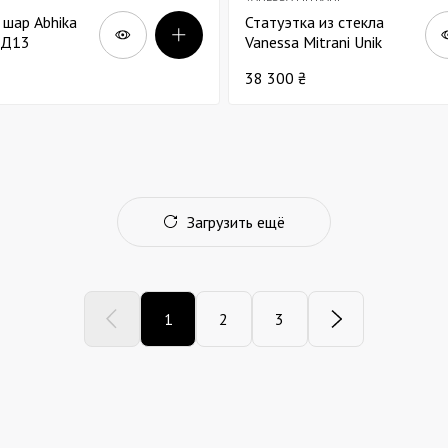
 шар Abhika
Статуэтка из стекла
 Д13
Vanessa Mitrani Unik
Creature красная
38 300 ₴
Крокодил В18
Загрузить ещё
1
2
3