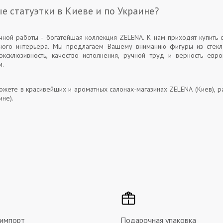
ые статуэтки в Киеве и по Украине?
учной работы - богатейшая коллекция ZELENA. К нам приходят купить 
ного интерьера. Мы предлагаем Вашему вниманию фигуры из стекла
эксклюзивность, качество исполнения, ручной труд и верность евр
м.
можете в красивейших и ароматных салонах-магазинах ZELENA (Киев), ра
ине).
 импорт
Подарочная упаковка