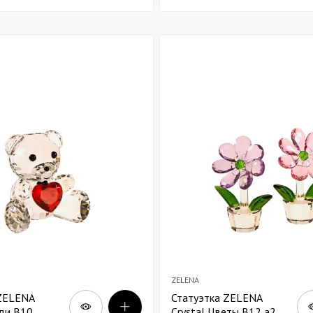
ZELENA
 ZELENA
Статуэтка ZELENA
дди В10
Crystal Цветы В12 а2