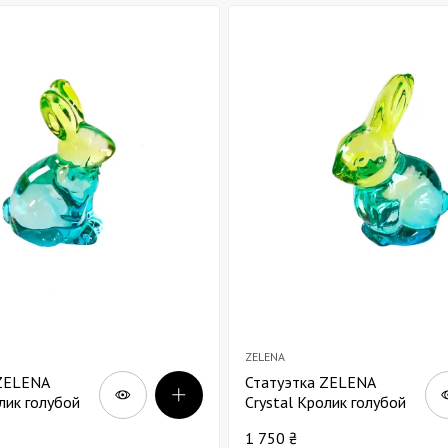
Декор для Хэллоуина
ZELENA
 ZELENA
Статуэтка ZELENA
лик голубой
Crystal Кролик голубой
В13
1 750 ₴