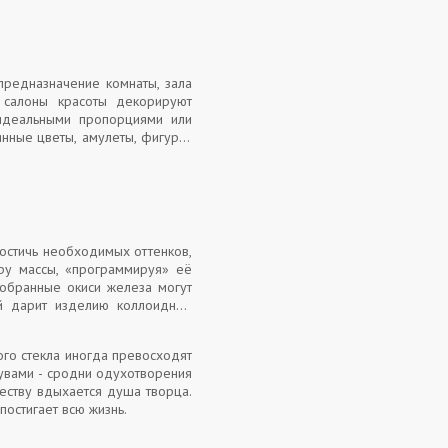
предназначение комнаты, зала
е салоны красоты декорируют
идеальными пропорциями или
янные цветы, амулеты, фигурки
достичь необходимых оттенков,
ру массы, «программируя» её
обранные окиси железа могут
ый дарит изделию коллоидное
го стекла иногда превосходят
дувами - сродни одухотворения
еству вдыхается душа творца.
постигает всю жизнь.