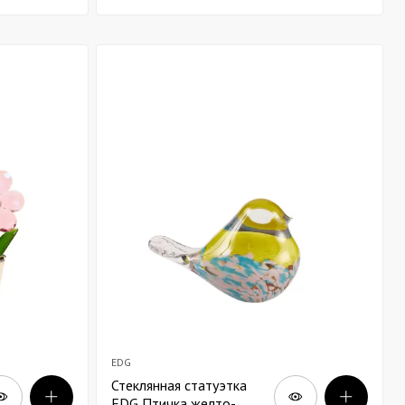
EDG
Стеклянная статуэтка
EDG Птичка желто-