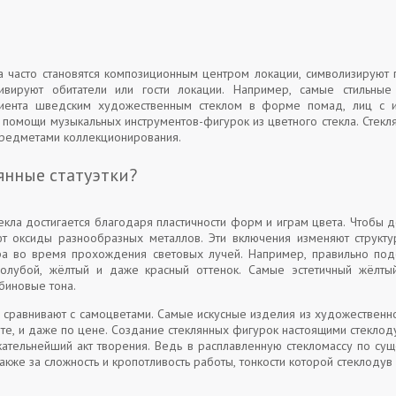
ла часто становятся композиционным центром локации, символизируют 
тивируют обитатели или гости локации. Например, самые стильны
лиента шведским художественным стеклом в форме помад, лиц с 
 помощи музыкальных инструментов-фигурок из цветного стекла. Стекл
предметами коллекционирования.
янные статуэтки?
екла достигается благодаря пластичности форм и играм цвета. Чтобы 
т оксиды разнообразных металлов. Эти включения изменяют структу
ра во время прохождения световых лучей. Например, правильно под
голубой, жёлтый и даже красный оттенок. Самые эстетичный жёлт
биновые тона.
 сравнивают с самоцветами. Самые искусные изделия из художественно
оте, и даже по цене. Создание стеклянных фигурок настоящими стекло
кательнейший акт творения. Ведь в расплавленную стекломассу по сущ
также за сложность и кропотливость работы, тонкости которой стеклодув 