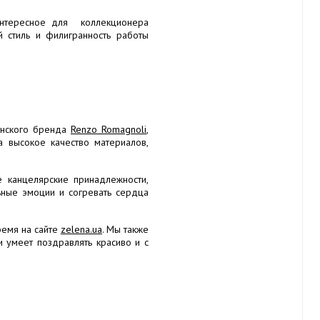
интересное для коллекционера
 стиль и филигранность работы
ьянского бренда
Renzo Romagnoli
,
а высокое качество материалов,
 канцелярские принадлежности,
ьные эмоции и согревать сердца
ремя на сайте
zelena.ua
. Мы также
и умеет поздравлять красиво и с