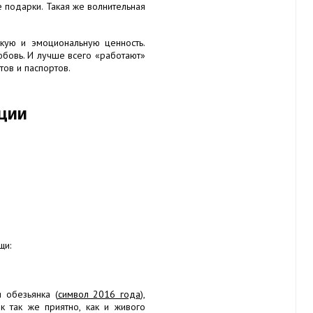
е подарки. Такая же волнительная
кую и эмоциональную ценность.
юбовь. И лучше всего «работают»
ов и паспортов.
оции
щи:
я обезьянка (
символ 2016 года
),
к так же приятно, как и живого