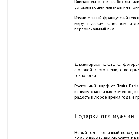
Вниманием к ее слабостям или
успокаивающей лаванды или тони
Изумительный французский текс
миру высоким качеством издел
первоначальный вид.
Дизайнерская шкатулка, фотор
столовой, с это вещи, с котор
технологий.
Роскошный шарф от
Traits Paris
копилку счастливых моментов, к
радость в любое время года и п
Подарки для мужчин
Новый Год – отличный повод по
люди с вниманием относятся к на