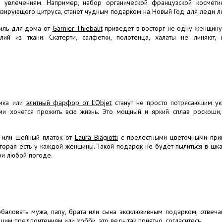
 увлечениям. Например, набор органической французской космет
зирующего цитруса, станет чудным подарком на Новый Год для леди л
тиль для дома от
Garnier-Thiebaut
приведет в восторг не одну женщину.
ий из ткани. Скатерти, салфетки, полотенца, халаты не линяют,
амка или
элитный фарфор от L'Objet
станут не просто потрясающим ук
ыми хочется прожить всю жизнь. Это мощный и яркий сплав роскоши, 
или шейный платок от
Laura Biagiotti
с прелестными цветочными при
оторая есть у каждой женщины. Такой подарок не будет пылиться в шк
ри любой погоде.
баловать мужа, папу, брата или сына эксклюзивным подарком, отвеча
шим предпочтениям или хобби, это ведь так приятно, согласитесь.