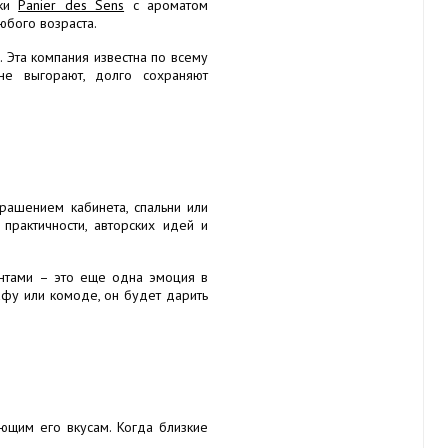
ики
Panier des Sens
с ароматом
юбого возраста.
 Эта компания известна по всему
 не выгорают, долго сохраняют
рашением кабинета, спальни или
практичности, авторских идей и
нтами – это еще одна эмоция в
афу или комоде, он будет дарить
ющим его вкусам. Когда близкие