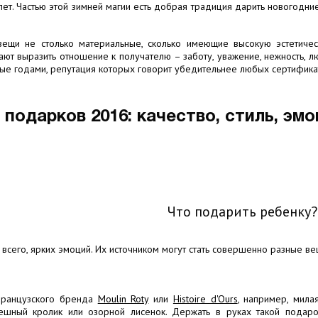
ет. Частью этой зимней магии есть добрая традиция дарить новогодни
вещи не столько материальные, сколько имеющие высокую эстетичес
ют выразить отношение к получателю – заботу, уважение, нежность, л
ые годами, репутация которых говорит убедительнее любых сертификат
подарков 2016: качество, стиль, эм
Что подарить ребенку?
всего, ярких эмоций. Их источником могут стать совершенно разные ве
французского бренда
Moulin Roty
или
Histoire d'Ours
, например, мила
ешный кролик или озорной лисенок. Держать в руках такой подаро