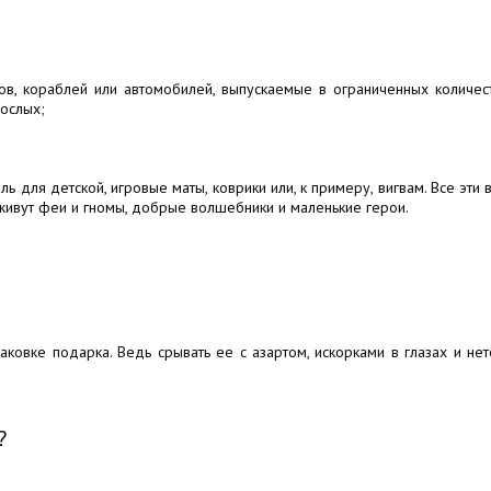
в, кораблей или автомобилей, выпускаемые в ограниченных количест
рослых;
ь для детской, игровые маты, коврики или, к примеру, вигвам. Все эт
 живут феи и гномы, добрые волшебники и маленькие герои.
аковке подарка. Ведь срывать ее с азартом, искорками в глазах и н
?