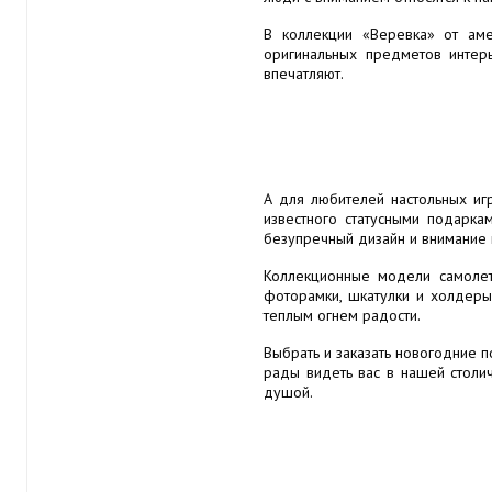
В коллекции «Веревка» от ам
оригинальных предметов интер
впечатляют.
А для любителей настольных иг
известного статусными подарка
безупречный дизайн и внимание 
Коллекционные модели самолет
фоторамки, шкатулки и холдеры
теплым огнем радости.
Выбрать и заказать новогодние 
рады видеть вас в нашей столич
душой.