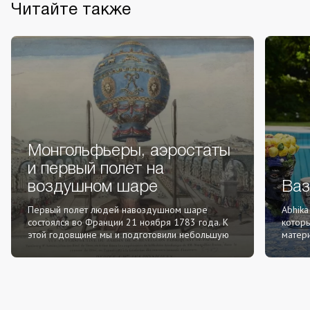
Читайте также
Монгольфьеры, аэростаты
и первый полет на
воздушном шаре
Ваз
Первый полет людей навоздушном шаре
Abhika
состоялся во Франции 21 ноября 1783 года. К
которы
этой годовщине мы и подготовили небольшую
матер
новость о создателях возд...
работа