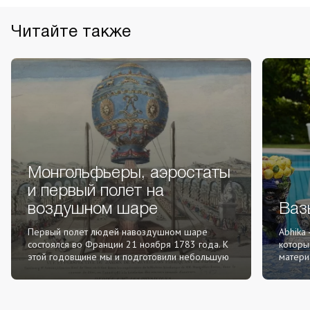
Читайте также
Монгольфьеры, аэростаты
и первый полет на
воздушном шаре
Ваз
Первый полет людей навоздушном шаре
Abhika
состоялся во Франции 21 ноября 1783 года. К
которы
этой годовщине мы и подготовили небольшую
матери
новость о создателях возд...
работа