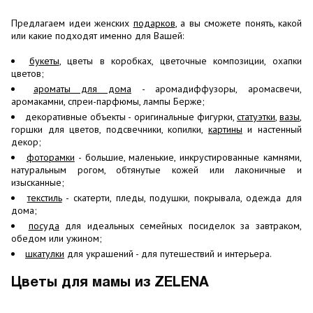
Предлагаем идеи женских
подарков
, а вы сможете понять, какой
или какие подходят именно для Вашей:
букеты
, цветы в коробках, цветочные композиции, охапки
цветов;
ароматы для дома
- аромадиффузоры, аромасвечи,
аромакамни, спреи-парфюмы, лампы Берже;
декоративные объекты - оригинальные фигурки,
статуэтки
,
вазы
,
горшки для цветов, подсвечники, копилки,
картины
и настенный
декор;
фоторамки
- большие, маленькие, инкрустированные камнями,
натуральным рогом, обтянутые кожей или лаконичные и
изысканные;
текстиль
- скатерти, пледы, подушки, покрывала, одежда для
дома;
посуда
для идеальных семейных посиделок за завтраком,
обедом или ужином;
шкатулки
для украшений - для путешествий и интерьера.
Цветы для мамы из ZELENA