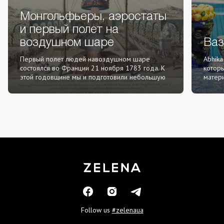
Монгольфьеры, аэростаты
и первый полет на
воздушном шаре
Ваз
Первый полет людей навоздушном шаре
Abhika
состоялся во Франции 21 ноября 1783 года. К
которы
этой годовщине мы и подготовили небольшую
матер
новость о создателях возд...
работа
Follow us
#zelenaua