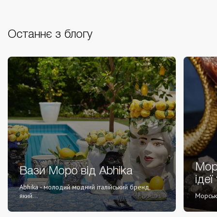
Останнє з блогу
Морс
Вази Моро від Abhika
ідеї
Abhika - молодий модний італійський бренд,
який...
Морськи