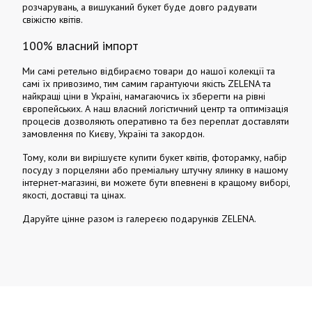
розчарувань, а вишуканий букет буде довго радувати
свіжістю квітів.
100% власний імпорт
Ми самі ретельно відбираємо товари до нашої колекції та
самі їх привозимо, тим самим гарантуючи якість ZELENA та
найкращі ціни в Україні, намагаючись їх зберегти на рівні
європейських. А наш власний логістичний центр та оптимізація
процесів дозволяють оперативно та без переплат доставляти
замовлення по Києву, Україні та закордон.
Тому, коли ви вирішуєте купити букет квітів, фоторамку, набір
посуду з порцеляни або преміальну штучну ялинку в нашому
інтернет-магазині, ви можете бути впевнені в кращому виборі,
якості, доставці та цінах.
Даруйте цінне разом із галереєю подарунків ZELENA.