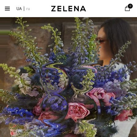
0
UA
ru
Сервірування
столу
Детальніше