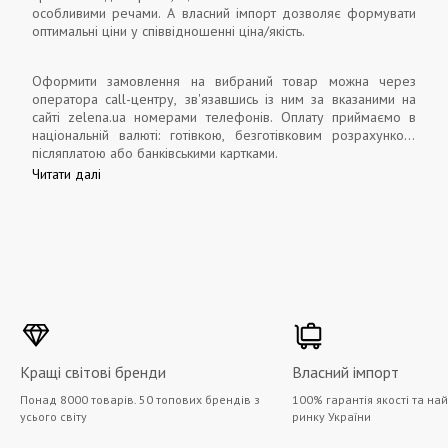
особливими речами. А власний імпорт дозволяє формувати
оптимальні ціни у співвідношенні ціна/якість.
Оформити замовлення на вибраний товар можна через
оператора call-центру, зв'язавшись із ним за вказаними на
сайті zelena.ua номерами телефонів. Оплату приймаємо в
національній валюті: готівкою, безготівковим розрахунком,
післяплатою або банківськими картками.
Читати далі
Кращі світові бренди
Власний імпорт
Понад 8000 товарів. 50 топових брендів з
100% гарантія якості та на
усього світу
ринку України