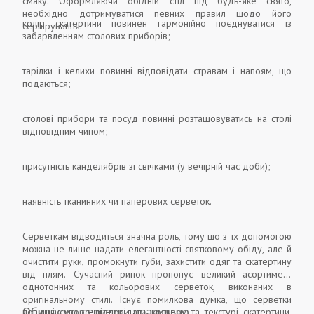
смаку. Оформляючи обідній стіл під будь-яке свято,
необхідно дотримуватися певних правил щодо його
колір скатертини повинен гармонійно поєднуватися із
сервірування:
забарвленням столових приборів;
тарілки і келихи повинні відповідати стравам і напоям, що
подаються;
столові прибори та посуд повинні розташовуватись на столі
відповідним чином;
присутність канделябрів зі свічками (у вечірній час доби);
наявність тканинних чи паперових серветок.
Серветкам відводиться значна роль, тому що з їх допомогою
можна не лише надати елегантності святковому обіду, але й
очистити руки, промокнути губи, захистити одяг та скатертину
від плям. Сучасний ринок пропонує великий асортимент
однотонних та кольорових серветок, виконаних в
оригінальному стилі. Існує помилкова думка, що серветки
Обираємо серветки правильно
повинні суворо відповідати кольору та текстурі скатертини.