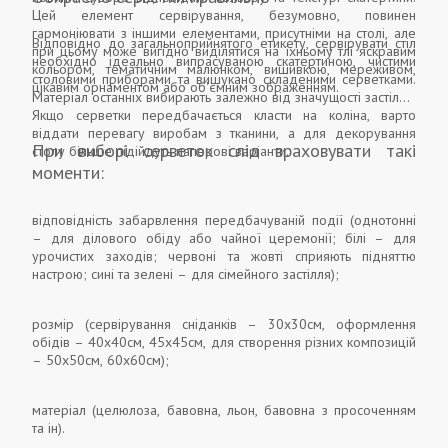
Цей елемент сервірування, безумовно, повинен
гармоніювати з іншими елементами, присутніми на столі, але
Відповідно до загальноприйнятого етикету, сервірувати стіл
при цьому може вигідно виділятися на їхньому тлі яскравим
необхідно ідеально випрасуваною скатертиною, чистими
кольором, тематичним малюнком, вишивкою, мереживом,
столовими приборами та вишукано складеними серветками.
цікавим орнаментом або об'ємним зображенням.
Матеріал останніх вибирають залежно від значущості застілля.
Якщо серветки передбачається класти на коліна, варто
віддати перевагу виробам з тканини, а для декорування
При виборі серветок слід враховувати такі
столу більше підійдуть паперові варіанти.
моменти:
відповідність забарвлення передбачуваній події (однотонні
– для ділового обіду або чайної церемонії; білі – для
урочистих заходів; червоні та жовті сприяють підняттю
настрою; сині та зелені – для сімейного застілля);
розмір (сервірування сніданків – 30х30см, оформлення
обідів – 40х40см, 45х45см, для створення різних композицій
– 50х50см, 60х60см);
матеріал (целюлоза, бавовна, льон, бавовна з просоченням
та ін).