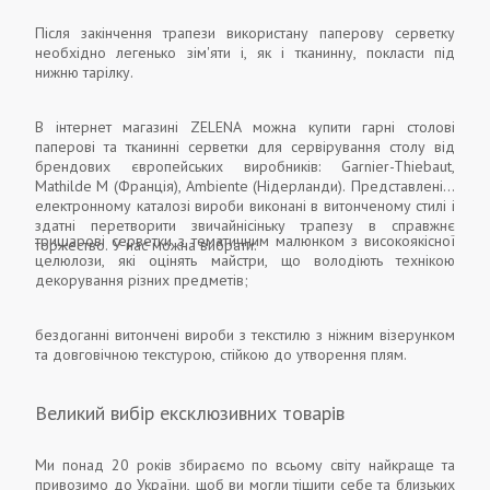
Після закінчення трапези використану паперову серветку
необхідно легенько зім'яти і, як і тканинну, покласти під
нижню тарілку.
В інтернет магазині ZELENA можна купити гарні столові
паперові та тканинні серветки для сервірування столу від
брендових європейських виробників: Garnier-Thiebaut,
Mathilde M (Франція), Ambiente (Нідерланди). Представлені в
електронному каталозі вироби виконані в витонченому стилі і
здатні перетворити звичайнісіньку трапезу в справжнє
тришарові серветки з тематичним малюнком з високоякісної
торжество. У нас можна вибрати:
целюлози, які оцінять майстри, що володіють технікою
декорування різних предметів;
бездоганні витончені вироби з текстилю з ніжним візерунком
та довговічною текстурою, стійкою до утворення плям.
Великий вибір ексклюзивних товарів
Ми понад 20 років збираємо по всьому світу найкраще та
привозимо до України, щоб ви могли тішити себе та близьких