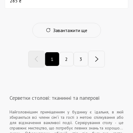
285 ₴
Завантажити ще
1
2
3
Серветки столові: тканинні та паперові
Найголовнішим приміщенням у будинку є їдальня, в якій
збираються всі члени сім'ї та гості з метою спілкування або
для відзначення важливої ​​події. Сервірування столу - це
справжнє мистецтво, що потребує певних знань та хорошого