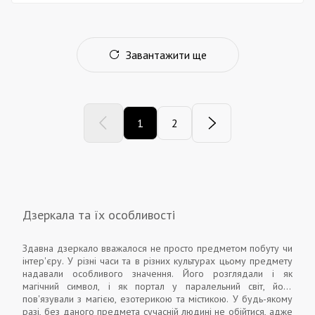
Завантажити ще
1
2
Дзеркала та їх особливості
Здавна дзеркало вважалося не просто предметом побуту чи
інтер'єру. У різні часи та в різних культурах цьому предмету
надавали особливого значення. Його розглядали і як
магічний символ, і як портал у паралельний світ, його
пов'язували з магією, езотерикою та містикою. У будь-якому
разі, без даного предмета сучасній людині не обійтися, адже