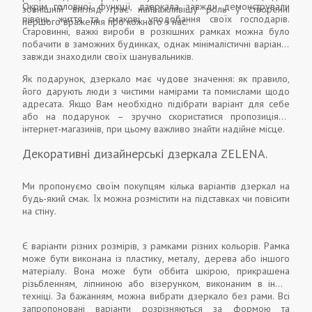
Окрім головної функції, дзеркала завжди демонстрували
зовнішній вигляд грає найважливішу роль у створенні
рівень життя та смакові уподобання своїх господарів.
першого враження про кожного з нас.
Старовинні, важкі вироби в розкішних рамках можна було
побачити в заможних будинках, однак мінімалістичні варіанти
завжди знаходили своїх шанувальників.
Як подарунок, дзеркало має чудове значення: як правило,
його дарують люди з чистими намірами та помислами щодо
адресата. Якщо Вам необхідно підібрати варіант для себе
або на подарунок – зручно скористатися пропозиціями
інтернет-магазинів, при цьому важливо знайти надійне місце.
Декоративні дизайнерські дзеркала ZELENA.
Ми пропонуємо своїм покупцям кілька варіантів дзеркал на
будь-який смак. Їх можна розмістити на підставках чи повісити
на стіну.
Є варіанти різних розмірів, з рамками різних кольорів. Рамка
може бути виконана із пластику, металу, дерева або іншого
матеріалу. Вона може бути оббита шкірою, прикрашена
різьбленням, ліпниною або візерунком, виконаним в іншій
техніці. За бажанням, можна вибрати дзеркало без рами. Всі
запропоновані варіанти розрізняються за формою та