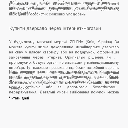
Дбаючи про своє ім'я, ми займаємося продажем виключно
розмірами, тому кожен покупець може підібрати для свого
якісних речей. Кожен наш покупець може бути спокійним за
інтер'єру та купити декоративне дизайнерське дзеркало,
стан придбання.
виходячи з особистих смакових уподобань.
Купити дзеркало через інтернет-магазин
У будь-якому магазині мережі ZELENA (Київ, Україна) Ви
можете купити якісне декоративне дизайнерське дзеркало
на стіну у власну квартиру або на подарунок, оформивши
замовлення через інтернет. Оригінальні рішення, які ми
пропонуємо, будуть органічно виглядати у найвишуканішому
інтер'єрі. Тут важливо правильно підібрати потрібний варіант.
Переглянувши наші пропозиції в онлайн-режимі, Ви можете
Якщо необхідно, наші консультанти можуть дати професійні
придбати товар, що цікавить, перебуваючи не тільки в Києві.
поради щодо вибору або відповісти на будь-які запитання.
Доставка діє по Україні та іншим країнам. Сплатити покупку
Зв'язатися з менеджером Ви можете за вказаним на сайті
можна готівкою або за допомогою безготівкового
телефоном.
перерахування. Детальні умови здійснення покупок можна
дізнатися на нашому сайті.
Читати далі