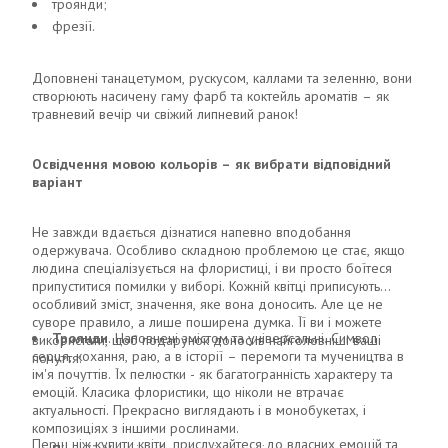
троянди;
фрезії.
Доповнені танацетумом, рускусом, каллами та зеленню, вони
створюють насичену гаму фарб та коктейль ароматів – як
травневий вечір чи свіжий липневий ранок!
Освідчення мовою кольорів – як вибрати відповідний
варіант
Не завжди вдається дізнатися напевно вподобання
одержувача. Особливо складною проблемою це стає, якщо
людина спеціалізується на флористиці, і ви просто боїтеся
припуститися помилки у виборі. Кожній квітці приписують
особливий зміст, значення, яке вона доносить. Але це не
суворе правило, а лише поширена думка. Її ви і можете
Троянди
. Наповнені змістом та універсальні. Символ
використати, щоб подарунок доносив найголовніші ваші
серця, кохання, раю, а в історії – перемоги та мучеництва в
почуття:
ім'я почуттів. Їх пелюстки - як багатогранність характеру та
емоцій. Класика флористики, що ніколи не втрачає
актуальності. Прекрасно виглядають і в монобукетах, і
композиціях з іншими рослинами.
Перш ніж купити квіти, прислухайтеся до власних емоцій та