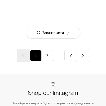
Завантажити ще
1
2
...
10
Shop our Instagram
Тут зібрані найкращі букети, створені за індивідуальним