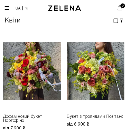
0
UA
ru
Квіти
Дофаміновий букет
Букет з трояндами Позітано
Портофіно
від 6 900 ₴
від 7 900 ₴