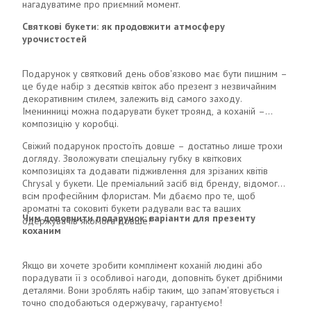
нагадуватиме про приємний момент.
Святкові букети: як продовжити атмосферу
урочистостей
Подарунок у святковий день обов'язково має бути пишним –
це буде набір з десятків квіток або презент з незвичайним
декоративним стилем, залежить від самого заходу.
Іменинниці можна подарувати букет троянд, а коханій –
композицію у коробці.
Свіжий подарунок простоїть довше – достатньо лише трохи
догляду. Зволожувати спеціальну губку в квіткових
композиціях та додавати підживлення для зрізаних квітів
Chrysal у букети. Це преміальний засіб від бренду, відомого
всім професійним флористам. Ми дбаємо про те, щоб
ароматні та соковиті букети радували вас та ваших
Чим доповнити подарунок: варіанти для презенту
одержувачів якомога довше!
коханим
Якщо ви хочете зробити комплімент коханій людині або
порадувати її з особливої ​​нагоди, доповніть букет дрібними
деталями. Вони зроблять набір таким, що запам'ятовується і
точно сподобаються одержувачу, гарантуємо!