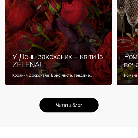
У День закоханих – квіти із
Ром
ZELENA!
вече
Кохання досконале. Воно чисте, тендітне,...
Романти
Читати блог