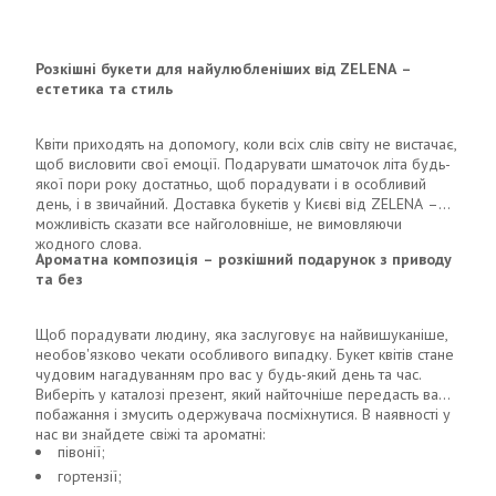
Розкішні букети для найулюбленіших від ZELENA –
естетика та стиль
Квіти приходять на допомогу, коли всіх слів світу не вистачає,
щоб висловити свої емоції. Подарувати шматочок літа будь-
якої пори року достатньо, щоб порадувати і в особливий
день, і в звичайний. Доставка букетів у Києві від ZELENA –
можливість сказати все найголовніше, не вимовляючи
жодного слова.
Ароматна композиція – розкішний подарунок з приводу
та без
Щоб порадувати людину, яка заслуговує на найвишуканіше,
необов'язково чекати особливого випадку. Букет квітів стане
чудовим нагадуванням про вас у будь-який день та час.
Виберіть у каталозі презент, який найточніше передасть ваші
побажання і змусить одержувача посміхнутися. В наявності у
нас ви знайдете свіжі та ароматні:
півонії;
гортензії;