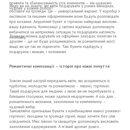
правила та збалансованість усіх елементів – ми шукаємо
Якщо ви не знаєте, які квіти подарувати у різних випадках,
чудове у кожній роботі!
поставте на троянди. Це – універсальний варіант. У коробці з
листівкою та пишним оформленням вони будуть розповідати
про кохання. Акуратний букет зі стрічкою найкраще висловить
вашу вдячність. Композиції у світлих відтінках допоможуть
вибачитися за неприємну ситуацію та подарувати натомість
Троянди можна дарувати на офіційних заходах, колегам та
посмішку.
друзям – це не буде розцінюватися, як романтичний жест,
якщо ви це так не піднесете. Такі букети підійдуть у
подарунок і жінкам, і чоловікам.
Романтичні композиції – історія про ніжні почуття
Зовсім інший настрій передають квіти, які асоціюються із
турботою, молодістю та романтикою – півонії, гортензії.
Такий подарунок для людини, з якою ви не перебуваєте у
близьких стосунках, може здатися недоречним. А ось для
романтичного визнання, захоплення та компліменту –
чудовий вибір.
Замовляйте оригінальні букети з комбінаціями ніжної рожевої
гортензії, гвоздики та троянди спрей, якщо хочете без слів
освідчитися. Мікс півонії та танацетум допоможуть висловити
захоплення одержувачем. А м'який аромат довго