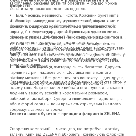
Оформлення композиції – розкішні варіанти від
захоплення, бажання дбати та оберігати – ось що можна
флористів
сказати за допомогою рожевих відтінків.
Білі
. Чесність, невинність, чистота. Красивий букет квітів
для юної дівчини, а також у день весілля та вінчання.
Щоб рослина передала всю ту гаму емоцій, яку ви хочете
Символізує шлях до нового життя, до світла та щастя. Як
доставити одержувачу, їй потрібне «огранювання», як
варіант, білі можна дарувати діловим партнерам на честь
алмазу, – оформлення. Гарний букет виглядає зовсім по-
святкових подій, щоби висловити чистоту намірів.
різному в упаковці та без неї. Рекомендуємо відмовитися від
прозорого поліетилену - він здешевлює навіть
Сині
. Таємничість, спокій, королівська розміреність та
найблагородніші квіти. Його рекомендуємо використовувати
вірність. Можна подавати без записки, як від таємного
стрічки;
лише для захисту букету від негоди під час транспортування.
шанувальника. Якщо хочеться красиво і загадково зізнатися у
Сучасне стильне оформлення передбачає використання
папір;
почуттях, це – ваш варіант. Ви точно вразите отримувача.
таких матеріалів:
капелюшні коробки.
Жовті
. Колір сонця, життєрадісність, багатство. Дарують
гарний настрій і надають сили. Доставка квітів жовтого
відтінку можлива і без романтичного контексту – для друзів,
Капелюшна коробка – варіант оформлення, який став хітом у
колег та всіх, кому хочеться подарувати посмішку!
всьому світі. Якщо ви хочете вибрати подарунок для кращої
людини у вашому всесвіті з королівським розмахом,
вибирайте такі набори. Суворі та мінімалістичні однотонні,
або у формі серця – вони вражають отримувача і надовго
збережуть свіжість та аромат.
Секрети наших букетів – принципи флористів ZELENA
Створення композиції – мистецтво, що потребує і досвіду, і
таланту. Квіти від ZELENA підбирають і компонують флористи