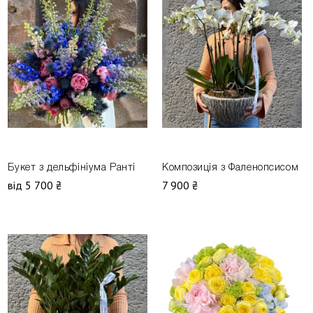
Букет з дельфініума Ранті
Композиція з Фаленопсисом
від 5 700 ₴
7 900 ₴