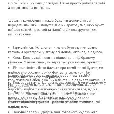
з більш ніж 25-річним досвідом. Це не просто робота та хобі,
а покликання на все життя.
Ідеальна композиція – наше бажання допомогти вам
передати найщиріші почуття! Що ми враховуємо, щоб букет
вийшов свіжий, красивий та гідний стати подарунком для
ваших коханих:
Гармонійність. Усі елементи мають бути єдиним цілим,
квітковим оркестром, у якому всі доповнюють одне одного.
Стиль. Конструкція повинна відповідати підібраному
рішенню. Мінімалістичні, універсальні, романтичні, урочисті.
Різноманітність. Якщо йдеться про комбіновані букети, ми
підбираємо рослини різних фактур та структури. Так
Основний секрет, завдяки якому роботи від ZELENA
композиція виглядає завершеною.
користуються любов'ю наших Клієнтів – віддача та натхнення.
Кольорова гамма. Це ціла наука сенсів, які ми вкладаємо у
Ми пропонуємо найрізноманітніший асортимент, щоб ви
готову роботу.
підібрали відповідний подарунок і висловили все, що на
Динамічність. Фокусні точки – зони, які одразу
серці. Надихаємося вашим прагненням дарувати лише
привертають увагу. Цей прийом працює у складних
найкраще для тих, хто викликає теплі емоції.
композиціях і завжди викликає найяскравіші посмішки
Доставка квітів у Києві – універсальні та ексклюзивні
одержувачів.
варіанти
Золотий перетин. Дотримання головного художнього