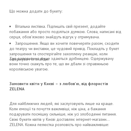
Що можна додати до букету:
Вітальна листівка. Підпишіть свій презент, додайте
побажання або просто поділіться думкою. Слова, написані від
серця, обов'язково знайдуть відгук у отримувача.
Запрошення. Якщо ви хочете повечеряти разом, сходити
до театру чи виставки, це чудовий привід. Покладіть у букет
запрошення та спостерігайте захоплену реакцію, коли
Такі доповнення лише здаються дрібницею. Одержувачу
одержувач їх знайде.
вони точно скажуть про те, що ви дбали зі справжньою
королівською увагою.
Замовити квіти у Києві – з любов'ю, від флористів
ZELENA
Для найближчих людей, які заслуговують лише на краще.
Коли емоції та почуття важливіші, ніж ціна, а бажання
подарувати посмішку сильніше, ніж усі злободенні питання.
Свіжі букети квітів у Києві доставляє інтернет-магазин
ZELENA. Кожна пелюстка розповість про найважливіше: