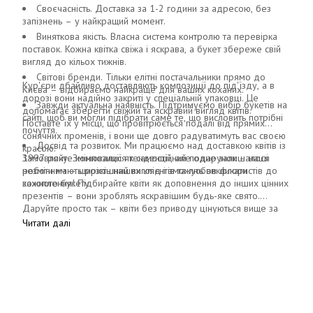
Своєчасність. Доставка за 1-2 години за адресою, без
запізнень – у найкращий момент.
Виняткова якість. Власна система контролю та перевірка
поставок. Кожна квітка свіжа і яскрава, а букет збереже свій
вигляд до кільох тижнів.
Світові бренди. Тільки елітні постачальники прямо до
Кур'єри дбайливо доставляють композиції до під'їзду, а в
Києва – відбираємо найкраще для ваших коханих.
дорозі вони надійно закриті у спеціальній упаковці. Це
Завжди актуальна наявність. Підтримуємо вибір букетів на
допомагає зберегти свіжий та яскравий вигляд квітів.
сайті, щоб ви могли підібрати саме те, що висловить потрібні
Поставте їх у місці, що провітрюється подалі від прямих
почуття.
сонячних променів, і вони ще довго радуватимуть вас своєю
Досвід та розвиток. Ми працюємо над доставкою квітів із
красою.
1997 року. Змінювалися тенденції, але одне залишалося
Замовляйте композиції як самостійний подарунок – наші
незмінним – щирість наших клієнтів та любов флористів до
роботи мають розкішний вигляд і зможуть викликати
кожного букету.
захоплення! Підбирайте квіти як доповнення до інших цінних
презентів – вони зроблять яскравішим будь-яке свято.
Даруйте просто так – квіти без приводу цінуються вище за
найкрасивіші слова.
Читати далі