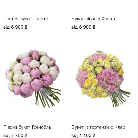
Протея букет Шартр
Букет півоній Фрезан
від 6 900 ₴
від 6 900 ₴
Півонії букет Гренобль
Букет із гортензією Клер
від 5 700 ₴
від 3 300 ₴