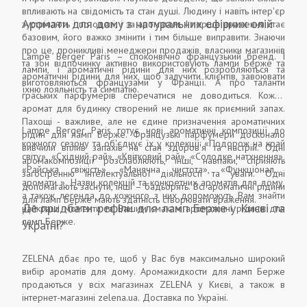
впливають на свідомість та стан душі. Людину і навіть інтер'єр
Аромати для дому з натуральних ефірних олій
зустрічають і по одязі, і за ароматом. І перше враження стає
базовим, його важко змінити і тим більше виправити. Знаючи
про це, проникливі менеджери продажів, власники магазинів
Lampe Berger Paris – споконвічно французький бренд. І
та зон відпочинку активно використовують лампи Берже та
лампи, і ароматичні рідини для них розробляються та
ароматичні рідини для них, щоб залучити клієнтів, завоювати
виготовляються французами у Франції. А про таланти
їхню лояльність та симпатію.
граських парфумерів сперечатися не доводиться. Кожен
аромат для будинку створений не лише як приємний запах.
Пахощі - важливе, але не єдине призначення ароматичних
Lampe Berger Paris готує нові ароматичні композиції до
рідин для ламп Берже. Французькі парфумери досконало
кожного сезону та об'єднує їх у колекції: «Подорож на край
вивчили вплив запахів на стан здоров'я та настрій. Одні
світу», «Східний рай», «Квітковий рай», «Солодке натхнення»,
аромакомпозиції розслаблюють, інші, навпаки, сприяють
«Райська свіжість», «Манячна чистота», «Функціональні
загостренню інтелектуальної діяльності та уваги. Одні
аромати ». Назви колекцій та конкретних ароматів для дому,
допомагають заснути, інші – бадьорять. Всі ароматичні рідини
а також легенда до кожного з них допоможуть Вам знайти
для ламп Берже мають здатність створювати враження.
Де придбати рефіли для ламп Берже у Києві та
найкращі моменти та Вашим смакам ароматичні рідини для
ламп Берже.
Україні?
ZELENA дбає про те, щоб у Вас був максимально широкий
вибір ароматів для дому. Аромажидкости для ламп Берже
продаються у всіх магазинах ZELENA у Києві, а також в
інтернет-магазині zelena.ua. Доставка по Україні.