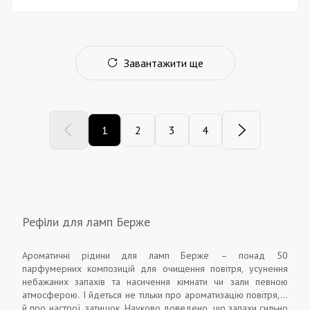
Завантажити ще
1
2
3
4
Рефіли для ламп Берже
Ароматичні рідини для ламп Берже – понад 50
парфумерних композицій для очищення повітря, усунення
небажаних запахів та насичення кімнати чи зали певною
атмосферою. І йдеться не тільки про ароматизацію повітря, а
й про настрої, затишок. Науково доведено, що запахи сильно