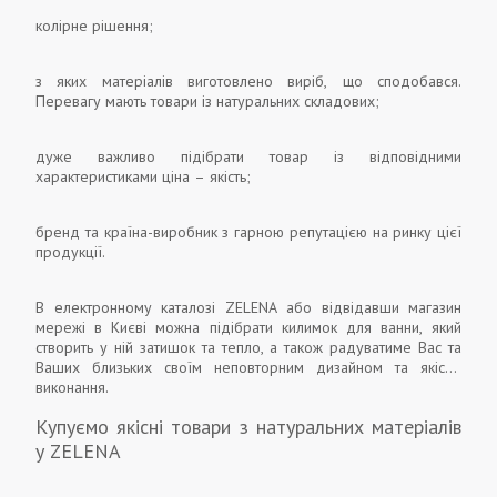
колірне рішення;
з яких матеріалів виготовлено виріб, що сподобався.
Перевагу мають товари із натуральних складових;
дуже важливо підібрати товар із відповідними
характеристиками ціна – якість;
бренд та країна-виробник з гарною репутацією на ринку цієї
продукції.
В електронному каталозі ZELENA або відвідавши магазин
мережі в Києві можна підібрати килимок для ванни, який
створить у ній затишок та тепло, а також радуватиме Вас та
Ваших близьких своїм неповторним дизайном та якістю
виконання.
Купуємо якісні товари з натуральних матеріалів
у ZELENA