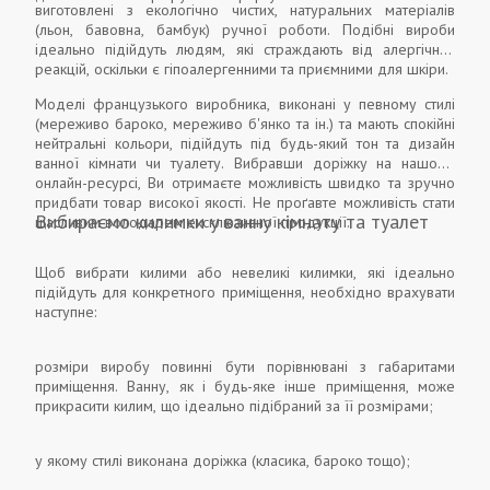
виготовлені з екологічно чистих, натуральних матеріалів
(льон, бавовна, бамбук) ручної роботи. Подібні вироби
ідеально підійдуть людям, які страждають від алергічних
реакцій, оскільки є гіпоалергенними та приємними для шкіри.
Моделі французького виробника, виконані у певному стилі
(мереживо бароко, мереживо б'янко та ін.) та мають спокійні
нейтральні кольори, підійдуть під будь-який тон та дизайн
ванної кімнати чи туалету. Вибравши доріжку на нашому
онлайн-ресурсі, Ви отримаєте можливість швидко та зручно
придбати товар високої якості. Не проґавте можливість стати
Вибираємо килимки у ванну кімнату та туалет
щасливим володарем ексклюзивної продукції.
Щоб вибрати килими або невеликі килимки, які ідеально
підійдуть для конкретного приміщення, необхідно врахувати
наступне:
розміри виробу повинні бути порівнювані з габаритами
приміщення. Ванну, як і будь-яке інше приміщення, може
прикрасити килим, що ідеально підібраний за її розмірами;
у якому стилі виконана доріжка (класика, бароко тощо);