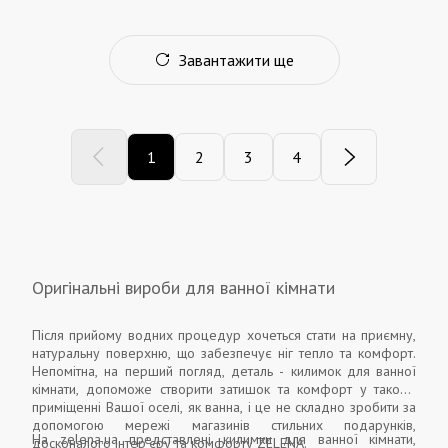
Завантажити ще
1
2
3
4
Оригінальні вироби для ванної кімнати
Після прийому водних процедур хочеться стати на приємну,
натуральну поверхню, що забезпечує ніг тепло та комфорт.
Непомітна, на перший погляд, деталь - килимок для ванної
кімнати, допоможе створити затишок та комфорт у такому
приміщенні Вашої оселі, як ванна, і це не складно зробити за
допомогою мережі магазинів стильних подарунків,
На zelena.ua представлені килимки для ванної кімнати,
досконалого інтер'єру та комфорту ZELENA.