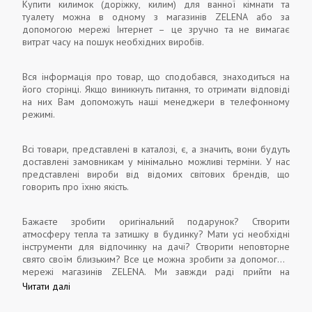
Купити килимок (доріжку, килим) для ванної кімнати та
туалету можна в одному з магазинів ZELENA або за
допомогою мережі Інтернет – це зручно та не вимагає
витрат часу на пошук необхідних виробів.
Вся інформація про товар, що сподобався, знаходиться на
його сторінці. Якщо виникнуть питання, то отримати відповіді
на них Вам допоможуть наші менеджери в телефонному
режимі.
Всі товари, представлені в каталозі, є, а значить, вони будуть
доставлені замовникам у мінімально можливі терміни. У нас
представлені вироби від відомих світових брендів, що
говорить про їхню якість.
Бажаєте зробити оригінальний подарунок? Створити
атмосферу тепла та затишку в будинку? Мати усі необхідні
інструменти для відпочинку на дачі? Створити неповторне
свято своїм близьким? Все це можна зробити за допомогою
мережі магазинів ZELENA. Ми завжди раді прийти на
допомогу у створенні гарного настрою нашим замовникам та
Читати далі
їхнім близьким.