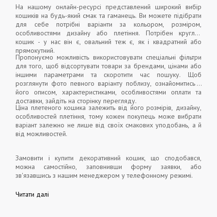
На нашому онлайн-ресурсі представлений широкий вибір
кошиків на будь-який смак та гаманець. Ви можете підібрати
для себе потрібні варіанти за кольором, розміром,
особливостями дизайну або плетіння. Потрібен круглий
кошик - у нас він є, овальний теж є, як і квадратний або
прямокутний.
Пропонуємо можливість використовувати спеціальні фільтри
для того, щоб відсортувати товари за брендами, цінами або
іншими параметрами та скоротити час пошуку. Щоб
розглянути фото певного варіанту поблизу, ознайомитись з
його описом, характеристиками, особливостями оплати та
доставки, зайдіть на сторінку перегляду.
Ціна плетеного кошика залежить від його розмірів, дизайну,
особливостей плетіння, тому кожен покупець може вибрати
варіант залежно не лише від своїх смакових уподобань, а й
від можливостей.
Замовити і купити декоративний кошик, що сподобався,
можна самостійно, заповнивши форму заявки, або
зв'язавшись з нашим менеджером у телефонному режимі.
Читати далі