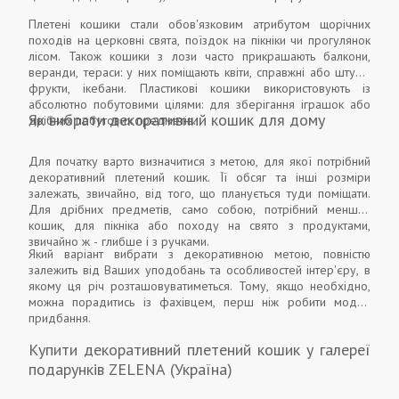
Плетені кошики стали обов'язковим атрибутом щорічних
походів на церковні свята, поїздок на пікніки чи прогулянок
лісом. Також кошики з лози часто прикрашають балкони,
веранди, тераси: у них поміщають квіти, справжні або штучні
фрукти, ікебани. Пластикові кошики використовують із
абсолютно побутовими цілями: для зберігання іграшок або
Як вибрати декоративний кошик для дому
дрібних побутових предметів.
Для початку варто визначитися з метою, для якої потрібний
декоративний плетений кошик. Її обсяг та інші розміри
залежать, звичайно, від того, що планується туди поміщати.
Для дрібних предметів, само собою, потрібний менший
кошик, для пікніка або походу на свято з продуктами,
звичайно ж - глибше і з ручками.
Який варіант вибрати з декоративною метою, повністю
залежить від Ваших уподобань та особливостей інтер'єру, в
якому ця річ розташовуватиметься. Тому, якщо необхідно,
можна порадитись із фахівцем, перш ніж робити модне
придбання.
Купити декоративний плетений кошик у галереї
подарунків ZELENA (Україна)