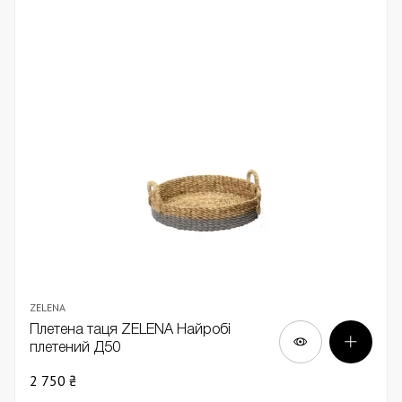
ZELENA
Плетена таця ZELENA Найробі
плетений Д50
2 750 ₴