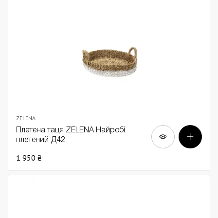
ZELENA
Плетена таця ZELENA Найробі
плетений Д42
1 950 ₴