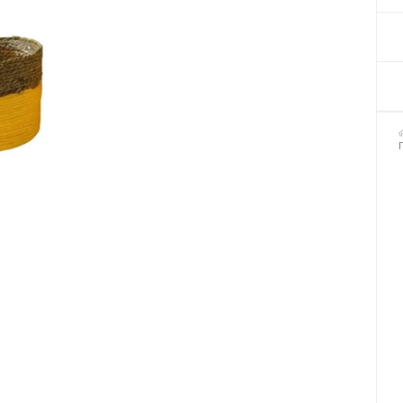
Декор для Хеллоуіну