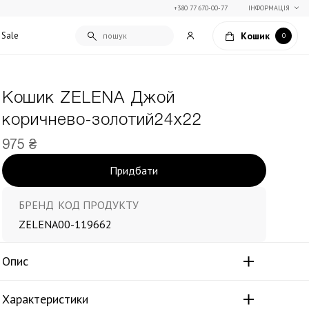
+380 77 670-00-77
ІНФОРМАЦІЯ
Кошик
Sale
0
Кошик ZELENA Джой
Подарункові сертифікати
коричнево-золотий24х22
Текстиль для дому
Упаковка подарунків
Покривала та пледи
975 ₴
Подарунки на Свято Весни
Декоративні подушки
Придбати
Подарунки на 14 лютого
Постільна білизна
Столовий текстиль
Штори та фіранки
БРЕНД
КОД ПРОДУКТУ
ZELENA
00-119662
Опис
Характеристики