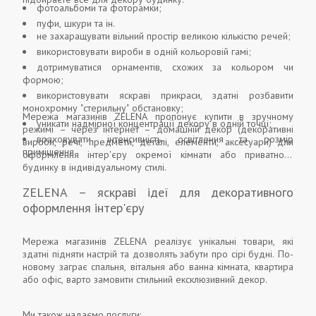
фотоальбоми та фоторамки;
пуфи, шкури та ін.
не захаращувати вільний простір великою кількістю речей;
використовувати вироби в одній кольоровій гамі;
дотримуватися орнаментів, схожих за кольором чи
формою;
використовувати яскраві прикраси, здатні розбавити
монохромну "стерильну" обстановку;
Мережа магазинів ZELENA пропонує купити в зручному
уникати надмірної концентрації декору в одній точці;
режимі – через інтернет – домашній декор (декоративні
враховувати інтенсивність освітлення та розмір
вироби, речі, предмети, деталі, елементи, аксесуари) для
приміщення.
оформлення інтер'єру окремої кімнати або приватного
будинку в індивідуальному стилі.
ZELENA – яскраві ідеї для декоративного
оформлення інтер'єру
Мережа магазинів ZELENA реалізує унікальні товари, які
здатні підняти настрій та дозволять забути про сірі будні. По-
новому заграє спальня, вітальня або ванна кімната, квартира
або офіс, варто замовити стильний ексклюзивний декор.
Ми також надаємо послуги: