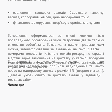
озеленення святкових заходів будь-якого напряму:
весілля, корпоратив, ювілей, день народження тощо;
фінального декорування інтер'єру в оригінальному стилі.
Замовлення оформляється за лічені хвилини після
попереднього обговорення умов співробітництва та терміну
виконання зобов'язань. Зв'язатися з нашим представником
можна, зателефонувавши за вказаними на сайті ZELENA.UA
номерами телефонів. Клієнтам онлайн-ресурсу не страшні
відстані, адже замовлення на доставку унікальної продукції
Зареєстровані користувачі отримують автоматичне
можна зробити з будь-якого куточка України, скориставшись
розсилання повідомлень про нові надходження та мають
зручним онлайн-сервісом.
право на одноразову знижку у розмірі 5% (інтернет магазин).
Детальні умови оплати та доставки вказані у відповідних
розділах сайту.
Читати далі