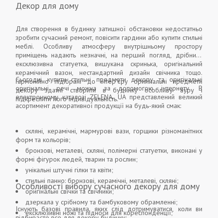
Декор для дому
Для створення в будинку затишної обстановки недостатньо
зробити сучасний ремонт, повісити гардини або купити стильні
меблі. Особливу атмосферу внутрішньому простору
приміщень надають незначні, на перший погляд, дрібниці:
ексклюзивна статуетка, вишукана скринька, оригінальний
керамічний вазон, нестандартний дизайн свічника тощо.
Сьогодні купити стильні предмети декору та оригінальні
Гармонійно підібрані до інтер'єру оригінальні предмети
оригінальні речі можна за допомогою інтернету. В
декору здатні створити в будинку особливу ауру і
електронному каталозі ZELENA. UA представлений великий
підкреслити його індивідуальність.
асортимент декоративної продукції на будь-який смак:
скляні, керамічні, мармурові вази, горщики різноманітних
форм та кольорів;
бронзові, металеві, скляні, полімерні статуетки, виконані у
формі фігурок людей, тварин та рослин;
унікальні штучні гілки та квіти;
стильні панно: бронзові, керамічні, металеві, скляні;
Особливості вибору сучасного декору для дому
оригінальні свічки та свічники;
дзеркала у срібному та бамбуковому обрамленні;
Існують базові правила, яких слід дотримуватися, коли ви
ексклюзивні ножі та підноси для кореспонденції;
підбираєте все для декору будинку: