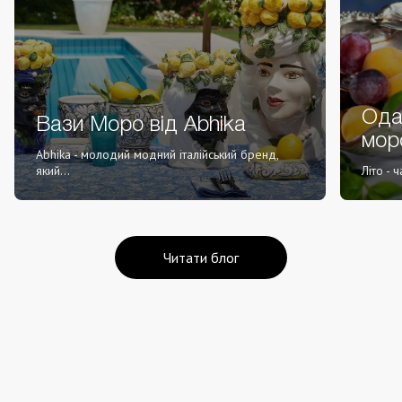
Ода 
Вази Моро від Abhika
мор
Abhika - молодий модний італійський бренд,
який...
Літо - ч
Читати блог