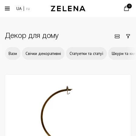
0
UA
ru
Декор для дому
Вази
Свічки декоративні
Статуетки та статуї
Шкури та ки