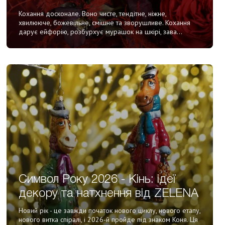
Кохання досконале. Воно чисте, тендітне, ніжне,
хвилююче, божевільне, смішне та зворушливе. Кохання
дарує ейфорію, розбурхує мурашок на шкірі, зава...
Символ Року 2026 - Кінь: ідеї
декору та натхнення від ZELENA
Новий рік - це завжди початок нового циклу, нового етапу,
нового витка спіралі, і 2026-й пройде під знаком Коня. Ця