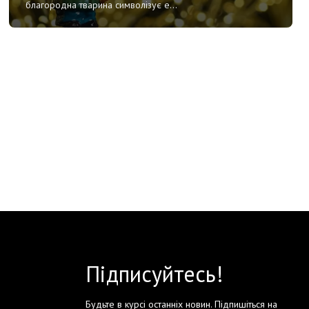
благородна тварина символізує е...
Підписуйтесь!
Будьте в курсі останніх новин. Підпишіться на