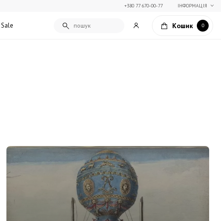
+380 77 670-00-77
ІНФОРМАЦІЯ
Кошик
Sale
0
Подарункові сертифікати
Текстиль для дому
Упаковка подарунків
Покривала та пледи
Подарунки на Свято Весни
Декоративні подушки
Подарунки на 14 лютого
Постільна білизна
Столовий текстиль
Штори та фіранки