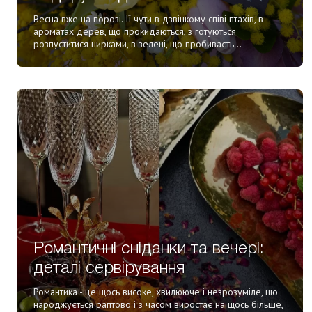
Весна вже на порозі. Її чути в дзвінкому співі птахів, в
ароматах дерев, що прокидаються, з готуються
розпуститися нирками, в зелені, що пробиваєть...
Романтичні сніданки та вечері:
деталі сервірування
Романтика - це щось високе, хвилююче і незрозуміле, що
народжується раптово і з часом виростає на щось більше,