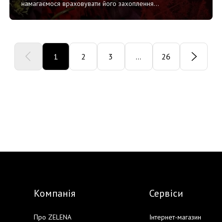
намагаємося враховувати його захоплення...
1
2
3
...
26
Компанія
Сервіси
Про ZELENA
Інтернет-магазин