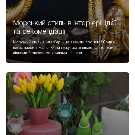
Декор для Хеллоуіну
Морський стиль в інтер'єрі: ідеї
та рекомендації
Морський стиль в інтер'єрі - це завжди про літо! Сонце,
пляж, пальми, малюнки на піску, що змиваються теплими
пінними бірюзовими хвилями... І навіт...