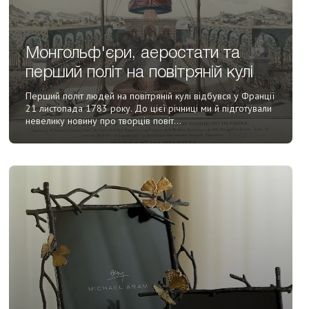
Монгольф'єри, аеростати та
перший політ на повітряній кулі
Перший політ людей на повітряній кулі відбувся у Франції
21 листопада 1783 року. До цієї річниці ми й підготували
невелику новину про творців повіт...