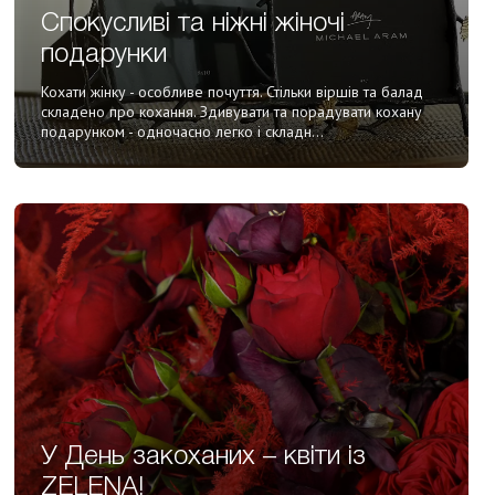
Спокусливі та ніжні жіночі
подарунки
Кохати жінку - особливе почуття. Стільки віршів та балад
складено про кохання. Здивувати та порадувати кохану
подарунком - одночасно легко і складн...
У День закоханих – квіти із
ZELENA!