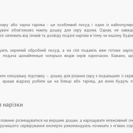
иру або сирна тарілка - це особливий посуд і один із найпопуляр
вувачі обов'язково мають дошку для сиру вдома. Однак, не завжди
е залежить від смаків та досвіду подачі нарізки в тому чи іншому будин
ують окремий обробний посуд, а на стіл подають вже готове наріз
е подача щонайменше чотирьох видів сирів одночасно. Бажано, що
ти спеціальну підставку – дошку для різання сиру з подальшим її серв
, краще відразу робити це на блюді або тарілці, де вони будуть по
 нарізки
и повинні розміщуватися на вершині дошки, а нарощувати інтенсивний сма
ручнішого сервірування експерти рекомендують починати з м'яких сор