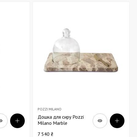
POZZI MILANO
Дошка для сиру Pozzi
Milano Marble
Buterscotch з клошем та
7 540 ₴
ножем 23х38