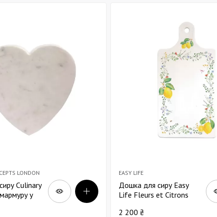
Декор для Хеллоуіну
NCEPTS LONDON
EASY LIFE
иру Culinary
Дошка для сиру Easy
 мармуру у
Life Fleurs et Citrons
ця Д28
35х18
2 200 ₴