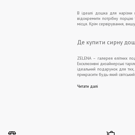
В ідеалі дошка для нарізки 
відокремити потрібну порцію 
місця. Крім сервірування, виш
Де купити сирну дош
ZELENA – галерея елітних под
Ексклюзивні дизайнерські тарі
ідеальний подарунок для тих,
прикрасити будь-який світськи
Читати далі