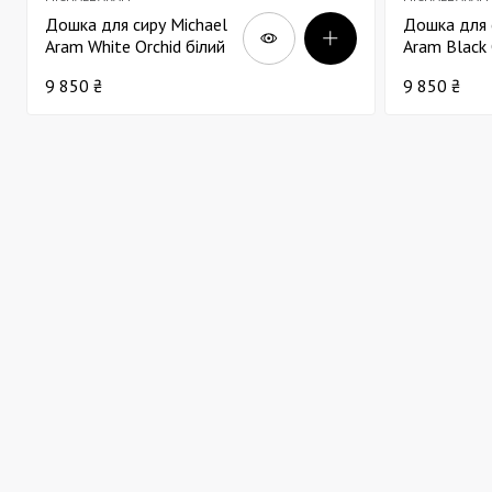
Дошка для сиру Michael
Дошка для 
Aram White Orchid білий
Aram Black 
мармур 32х21
чорний мар
9 850 ₴
9 850 ₴