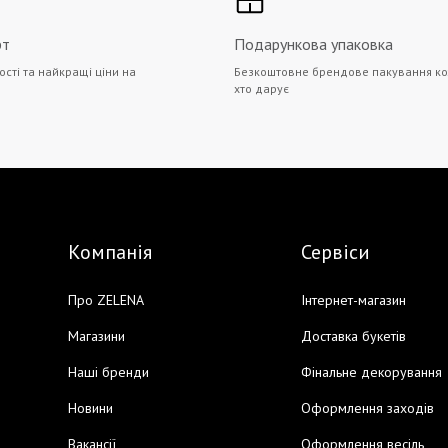
рт
Подарункова упаковка
ості та найкращі ціни на
Безкоштовне брендове пакування ко
хто дарує
Компанія
Сервіси
Про ZELENA
Інтернет-магазин
Магазини
Доставка букетів
Наші бренди
Фінальне декорування
Новини
Оформлення заходів
Вакансії
Оформлення весіль