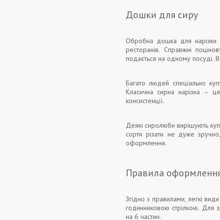
Дошки для сиру
Обробна дошка для нарізки с
ресторанів. Справжні поціно
подається на одному посуді. Вс
Багато людей спеціально куп
Класична сирна нарізка – ц
консистенції.
Деякі сиролюби вирішують купи
сорти різати не дуже зручно
оформлення.
Правила оформлення
Згідно з правилами, легкі вид
годинниковою стрілкою. Для з
на 6 частин.