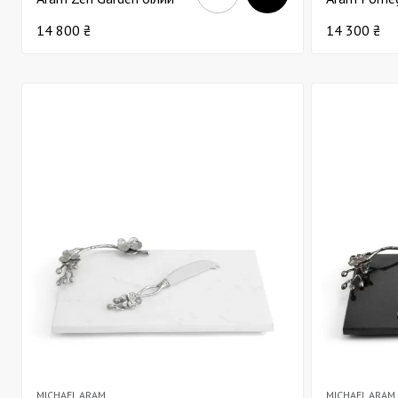
мармур 45х25
& Gold з н
14 800 ₴
14 300 ₴
MICHAEL ARAM
MICHAEL ARAM