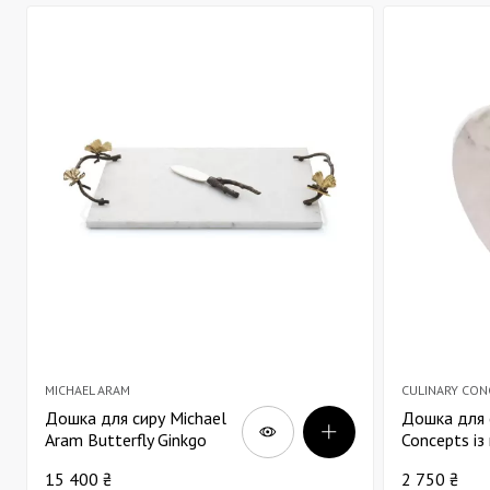
MICHAEL ARAM
CULINARY CO
Дошка для сиру Michael
Дошка для с
Aram Butterfly Ginkgo
Concepts із
білий мармур 47х25
вигляді сер
15 400 ₴
2 750 ₴