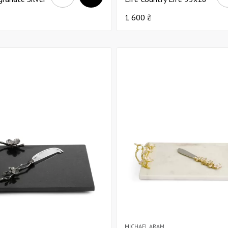
ожем Д46
1 600 ₴
MICHAEL ARAM