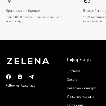
Кращі світові бренди
Власний імпо
Понад 8000 товарів. 50 топових брендів з
100% гарантія як
усього світу
ринку України
Інформація
Доставка
Оплата
Follow us
#zelenaua
Повернення товару
Угода користувача
Карта сайту