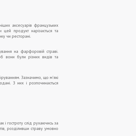
ніших аксесуарів французьких
 цей продукт нарізається та
ку чи ресторані.
ування на фарфоровій страві.
б вони були різних видів та
іруванням. Зазначимо, що м'які
дані. З них і розпочинається
к і гостроту слід рухаючись за
тів, розділивши страву умовно