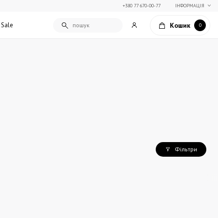
+380 77 670-00-77
ІНФОРМАЦІЯ
Кошик
Sale
0
Подарункові сертифікати
Текстиль для дому
Упаковка подарунків
Покривала та пледи
Подарунки на Свято Весни
Декоративні подушки
Подарунки на 14 лютого
Постільна білизна
Столовий текстиль
Штори та фіранки
Фільтри