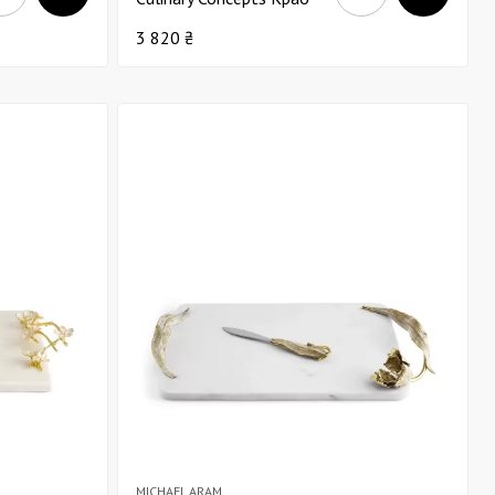
Д36
3 820 ₴
MICHAEL ARAM