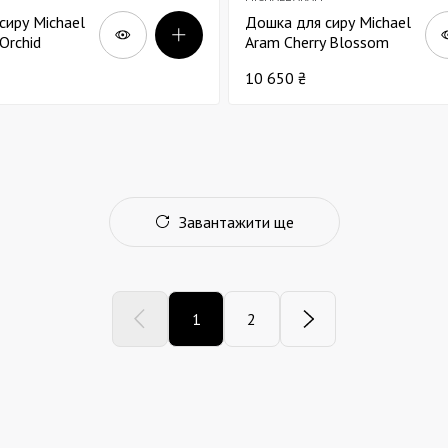
сиру Michael
Дошка для сиру Michael
Orchid
Aram Cherry Blossom
мур 32х21
білий мармур 37х20
10 650 ₴
Завантажити ще
1
2