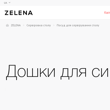
UA
Кві
ZELENA
Сервіровка столу
Посуд для сервірування столу
Півонії
Колекційні моделі
Меблі
Гортензії
Аксесуари для кабінету
Столи
Троянди
Настільні ігри
Стільці
Фрезії
Чоловічі аромати для дому
Шафи, комоди та тумби
С
Дошки для си
Елітні лампи та люстри
Аксесуари для бару
Підставки та п'єдестали
Г
Вази для чоловіків
Н
К