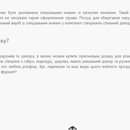
має бути доповнена спеціальним ножем із загнутим кінчиком. Такий
та не зіпсувати гарне оформлення страви. Посуд для зберігання сиру 
уканий виріб із спеціальним ножем у комплекті створюють стильний декор
ку?
арунків та декору, в якому можна купити оригінальну дошку для різа
лки створені з габро, мармуру, дерева, мають унікальний декор та ручне
 хто любить рокфор, брі, пармезан та інші види цього елітного продук
й фуршет!