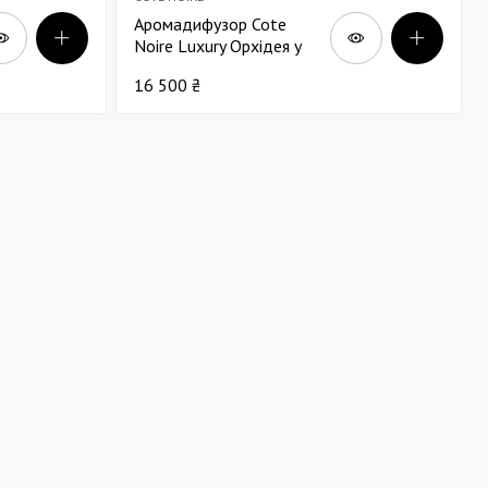
Аромадифузор Cote
Noire Luxury Орхідея у
прозорій вазі фуксія
16 500 ₴