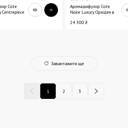
зор Cote
Аромадифузор Cote
y Centrepiece
Noire Luxury Орхідея в
ілих у
керамічному горщику
24 300 ₴
зі срібло
фуксія
Завантажити ще
1
2
3