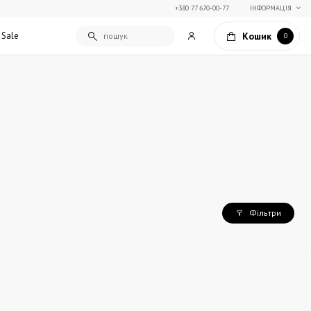
+380 77 670-00-77
ІНФОРМАЦІЯ
Кошик
Sale
0
Подарункові сертифікати
Текстиль для дому
Упаковка подарунків
Покривала та пледи
Подарунки на Свято Весни
Декоративні подушки
Подарунки на 14 лютого
Постільна білизна
Столовий текстиль
Штори та фіранки
Фільтри