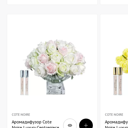
прозорій вазі золото
вазі золото
COTE NOIRE
COTE NOIRE
Аромадифузор Cote
Аромадифу
Noire Luxury Centrepiece
Noire Luxur