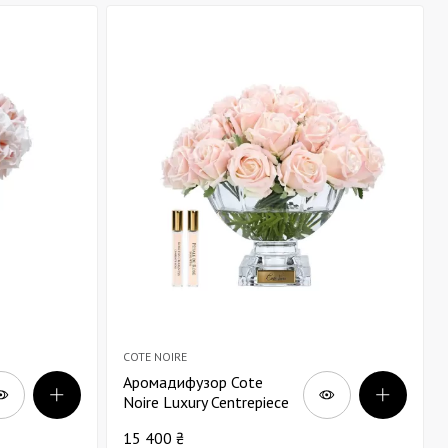
COTE NOIRE
Аромадифузор Cote
Noire Luxury Centrepiece
37 рожеве шампанське в
15 400 ₴
прозорій вазі золото