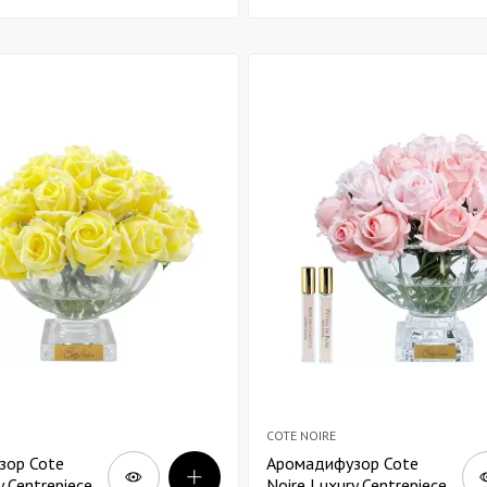
в прозорій вазі
COTE NOIRE
зор Cote
Аромадифузор Cote
y Centrepiece
Noire Luxury Centrepiece