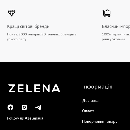
Кращі світові бренди
Власний імпо
Понад 8000 товарів. 50 топових брендів з
100% гарантія як
усього світу
ринку України
Інформація
Доставка
Оплата
Follow us
#zelenaua
Повернення товару