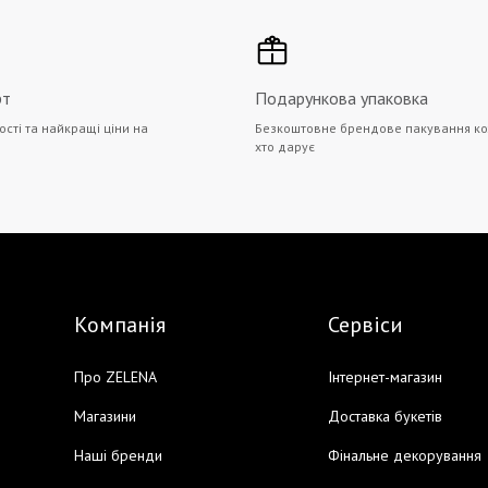
рт
Подарункова упаковка
ості та найкращі ціни на
Безкоштовне брендове пакування ко
хто дарує
Компанія
Сервіси
Про ZELENA
Інтернет-магазин
Магазини
Доставка букетів
Наші бренди
Фінальне декорування