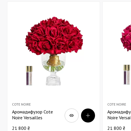
COTE NOIRE
COTE NOIRE
Аромадифузор Cote
Аромадифу
Noire Versailles
Noire Versai
Французький букет
Французьки
21 800 ₴
21 800 ₴
троянд червоний в
троянд фукс