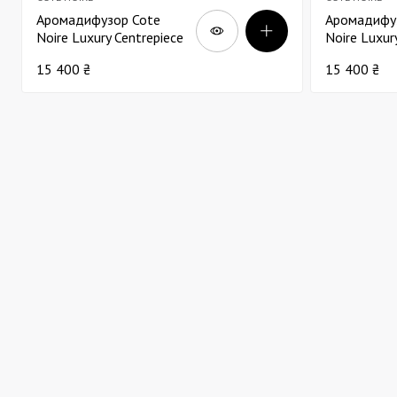
Аромадифузор Cote
Аромадифу
Noire Luxury Centrepiece
Noire Luxur
37 троянд білих в
37 троянд б
15 400 ₴
15 400 ₴
прозорій вазі золото
прозорій ва