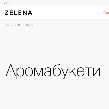
UA
Кві
ZELENA
Квіти
Півонії
Колекційні моделі
Меблі
Гортензії
Аксесуари для кабінету
Столи
Троянди
Настільні ігри
Стільці
Фрезії
Чоловічі аромати для дому
Шафи, комоди та тумби
С
Аромабукети
Елітні лампи та люстри
Аксесуари для бару
Підставки та п'єдестали
Г
Вази для чоловіків
Н
К