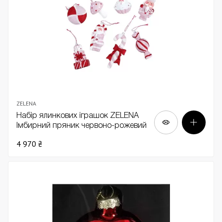
ZELENA
Набір ялинкових іграшок ZELENA
Імбирний пряник червоно-рожевий
Д14 х12
4 970 ₴