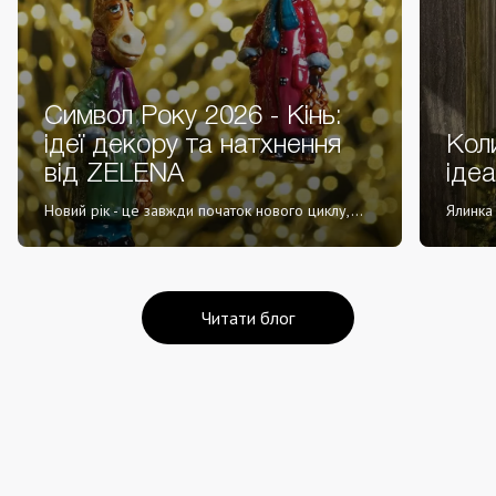
Символ Року 2026 - Кінь:
ідеї декору та натхнення
Коли
від ZELENA
іде
Новий рік - це завжди початок нового циклу,...
Ялинка 
Читати блог