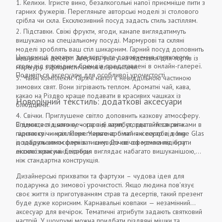
Келихи. Ігристе вино, безалкогольні напої приємніше пити з
гарних фужерів. Перегляньте авторські моделі зі столового
срібла чи скла. Ексклюзивний посуд задасть стиль застіллям.
Підставки. Свіжі фрукти, ягоди, канапе виглядатимуть
вишукано на спеціальному посуді. Мармурові та скляні
моделі зроблять ваш стіл шикарним. Гарний посуд доповнить
Цукорниці, лопатки для тортів та доповнення святкового
вишуканий десерт. Зверніть увагу на підставки для тортів із
столу від провідних брендів представлені в онлайн-галереї.
мармуру з флористичними елементами.
Подивіться аксесуари для особливої ​​урочистості.
Чайні комплекти. Гарячі напої є невіддільною частиною
зимових свят. Вони зігрівають теплом. Ароматні чай, кава,
какао на Різдво краще подавати в красивих чашках із
Новорічний текстиль: додаткові аксесуари
блюдцями.
Свічки. Приглушене світло доповнить казкову атмосферу.
Відмовтеся цього вечора від ламп, скористайтеся свічками в
Спідниця під ялинку – гарний атрибут, здатний закрити
гарних свічниках. Перегляньте ароматичні вироби, вони
підставку чи кріплення. Червоно-білий аксесуар від Inge Glas
додадуть атмосфері затишку. До свічок можна підібрати
із зображенням оленів – символічне оформлення низу
ексклюзивні канделябри.
лісової красуні. Спідниця виглядає набагато вишуканішою,
ніж стандартна конструкція.
Дизайнерські прихватки та фартухи – чудова ідея для
подарунка до зимової урочистості. Якщо людина пов'язує
своє життя із приготуванням страв та десертів, такий презент
буде дуже корисним. Карнавальні ковпаки — незамінний
аксесуар для вечірок. Тематичні атрибути задають святковий
настрій. У шоурумі можна придбати різдвяні мішки та