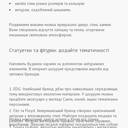
хвойні гілки різних розмірів та кольорів;
антураж, оздоблений шишками.
Різдвяними вінками можна прикрасити двері, стіни, каміни.
Вони створюють відчуття затишку та тепла, огортаючи
мешканців святковою атмосферою.
Статуетки та фігурки: додайте тематичності
Наповніть будинок чарами за допомогою антуражних
елементів. В інтернет-шоурумі представлені вироби від
світових брендів:
EDG. Італійський бренд дбає про навколишнє середовище,
тому використовує екологічні матеріали. У шоурумі можна
придбати аксесуари у вигляді Санти, коней, інших тематичних
персонажів.
Fitz та Floyd. Американський бренд створює оригінальний
антураж у впізнаваному стилі. Майстри поєднують модерн та
Можна новорічний декор купити у Києві від різних
реалізм. Фігурки виглядають чарівно, наче вони справжні.
виробників. Люксові моделі ефектно поєднуються між собою.
Gisela Graham. Авторські вироби зачаровують і виглядають