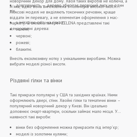
новорічний декор для дому. Хвоя таких виробів не колюча, а
довговічність — дерево зберігає первісний лиск не один
м'яка, адже вона виготовлена ​​з полімерів високої якості.
рік.
Люксові моделі не виділяють токсичних речовин, краще
віддати їм перевагу, а не елементам оформлення з мас-
з імітацією снігу на гілках;
маркету. В онлайн-галереї ZELENA представлені такі
декоративні дерева:
зелені;
червоні;
рожеві;
блакитні.
Внесіть ексклюзивну нотку з унікальними виробами. Можна
вибрати моделі різної висоти.
Різдвяні гілки та вінки
Такі прикраси популярні у США та західних країнах. Ними
оформлюють двері, стіни. Хвойні гілки та тематичні вінки –
популярний новорічний декор у Києві. Він ідеально
доповнює смарт-квартири, оскільки займає мало місця. У
наявності такі вироби:
вінки без оформлення можна прикрасити під інтер'єр;
моделі із золотими кулями;