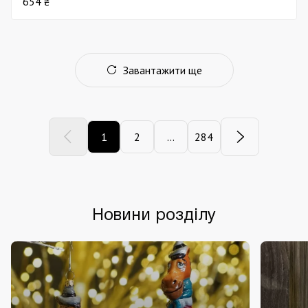
654 ₴
Завантажити ще
1
2
...
284
Новини розділу