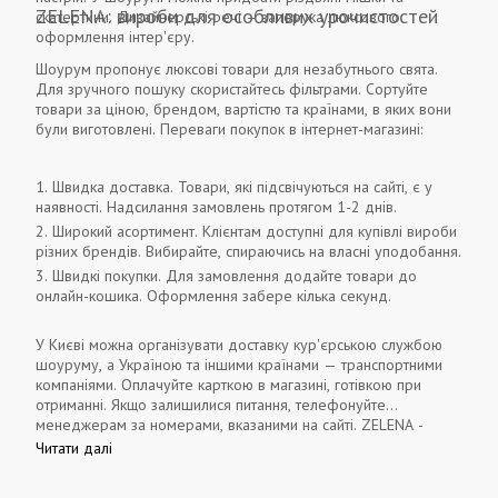
ZELENA: вироби для особливих урочистостей
скатертини. Дизайнерські речі – запорука люксового
оформлення інтер'єру.
Шоурум пропонує люксові товари для незабутнього свята.
Для зручного пошуку скористайтесь фільтрами. Сортуйте
товари за ціною, брендом, вартістю та країнами, в яких вони
були виготовлені. Переваги покупок в інтернет-магазині:
Швидка доставка. Товари, які підсвічуються на сайті, є у
наявності. Надсилання замовлень протягом 1-2 днів.
Широкий асортимент. Клієнтам доступні для купівлі вироби
різних брендів. Вибирайте, спираючись на власні уподобання.
Швидкі покупки. Для замовлення додайте товари до
онлайн-кошика. Оформлення забере кілька секунд.
У Києві можна організувати доставку кур'єрською службою
шоуруму, а Україною та іншими країнами — транспортними
компаніями. Оплачуйте карткою в магазині, готівкою при
отриманні. Якщо залишилися питання, телефонуйте
менеджерам за номерами, вказаними на сайті. ZELENA -
товари люксового сегмента та якісний сервіс.
Читати далі