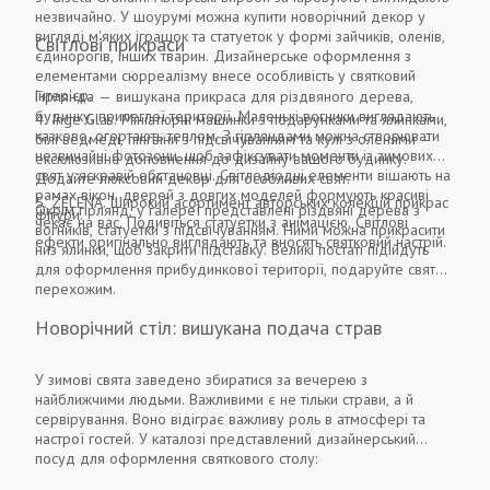
незвичайно. У шоурумі можна купити новорічний декор у
вигляді м'яких іграшок та статуеток у формі зайчиків, оленів,
Світлові прикраси
єдинорогів, інших тварин. Дизайнерське оформлення з
елементами сюрреалізму внесе особливість у святковий
інтер'єр.
Гірлянда — вишукана прикраса для різдвяного дерева,
будинку, прилеглої території. Маленькі вогники виглядають
Inge Glas. Мініатюрні машинки з подарунками та ялинками,
казково, огортають теплом. З гірляндами можна створювати
білі ведмеді, пінгвіни з підсвічуванням та кулі з оленями –
незвичайні фотозони, щоб зафіксувати моменти із зимових
ексклюзивне доповнення до дизайну вашого будинку.
свят у яскравій обстановці. Світлодіодні елементи вішають на
Додайте люксовий декор для особливих свят.
рамах вікон, дверей з довгих моделей формують красиві
ZELENA. Широкий асортимент авторських колекцій прикрас
Окрім гірлянд, у галереї представлені різдвяні дерева з
фігури.
чекає на вас. Подивіться статуетки з анімацією. Світлові
вогників, статуетки з підсвічуванням. Ними можна прикрасити
ефекти оригінально виглядають та вносять святковий настрій.
низ ялинки, щоб закрити підставку. Великі постаті підійдуть
для оформлення прибудинкової території, подаруйте свято
перехожим.
Новорічний стіл: вишукана подача страв
У зимові свята заведено збиратися за вечерею з
найближчими людьми. Важливими є не тільки страви, а й
сервірування. Воно відіграє важливу роль в атмосфері та
настрої гостей. У каталозі представлений дизайнерський
посуд для оформлення святкового столу: