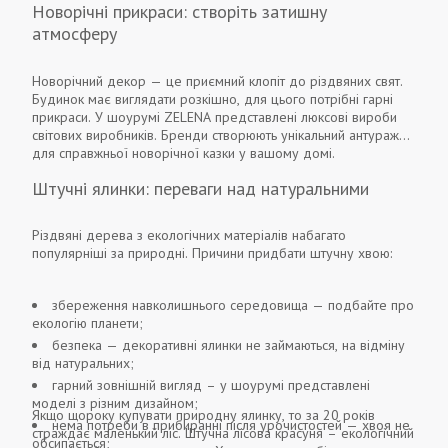
Новорічні прикраси: створіть затишну
атмосферу
Новорічний декор — це приємний клопіт до різдвяних свят.
Будинок має виглядати розкішно, для цього потрібні гарні
прикраси. У шоурумі ZELENA представлені люксові вироби
світових виробників. Бренди створюють унікальний антураж
для справжньої новорічної казки у вашому домі.
Штучні ялинки: переваги над натуральними
Різдвяні дерева з екологічних матеріалів набагато
популярніші за природні. Причини придбати штучну хвою:
збереження навколишнього середовища — подбайте про
екологію планети;
безпека — декоративні ялинки не займаються, на відміну
від натуральних;
гарний зовнішній вигляд – у шоурумі представлені
моделі з різним дизайном;
Якщо щороку купувати природну ялинку, то за 20 років
нема потреби в прибиранні після урочистостей — хвоя не
страждає маленький ліс. Штучна лісова красуня – екологічний
обсипається;