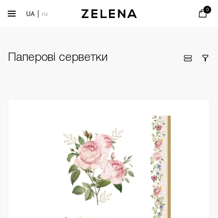
0
UA
ru
Паперові серветки