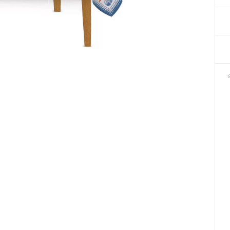
Декор для Хеллоуіну