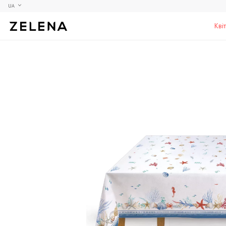
UA
Кві
Півонії
Колекційні моделі
Меблі
Гортензії
Аксесуари для кабінету
Столи
Троянди
Настільні ігри
Стільці
Фрезії
Чоловічі аромати для дому
Шафи, комоди та тумби
С
Елітні лампи та люстри
Аксесуари для бару
Підставки та п'єдестали
Г
Вази для чоловіків
Н
К