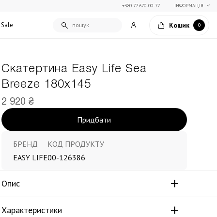
+380 77 670-00-77
ІНФОРМАЦІЯ
Кошик
Sale
0
Скатертина Easy Life Sea
Подарункові сертифікати
Breeze 180х145
Текстиль для дому
Упаковка подарунків
Покривала та пледи
2 920 ₴
Подарунки на Свято Весни
Декоративні подушки
Придбати
Подарунки на 14 лютого
Постільна білизна
Столовий текстиль
Штори та фіранки
БРЕНД
КОД ПРОДУКТУ
EASY LIFE
00-126386
Опис
Характеристики