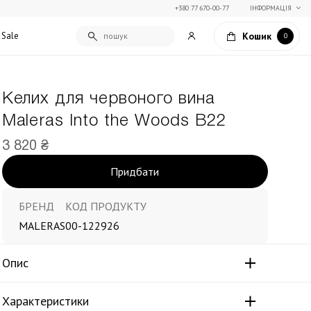
+380 77 670-00-77
ІНФОРМАЦІЯ
Кошик
Sale
0
Келих для червоного вина
Подарункові сертифікати
Maleras Into the Woods В22
Текстиль для дому
Упаковка подарунків
Покривала та пледи
3 820 ₴
Подарунки на Свято Весни
Декоративні подушки
Придбати
Подарунки на 14 лютого
Постільна білизна
Столовий текстиль
Штори та фіранки
БРЕНД
КОД ПРОДУКТУ
MALERAS
00-122926
Опис
Характеристики