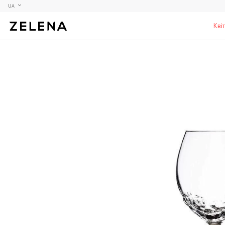
UA
Кві
Півонії
Колекційні моделі
Меблі
Гортензії
Аксесуари для кабінету
Столи
Троянди
Настільні ігри
Стільці
Фрезії
Чоловічі аромати для дому
Шафи, комоди та тумби
С
Елітні лампи та люстри
Аксесуари для бару
Підставки та п'єдестали
Г
Вази для чоловіків
Н
К