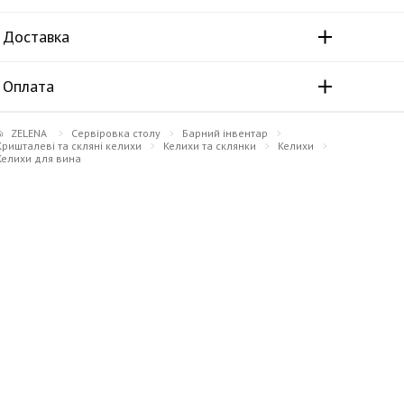
Доставка
Оплата
ZELENA
Сервіровка столу
Барний інвентар
Кришталеві та скляні келихи
Келихи та склянки
Келихи
Келихи для вина