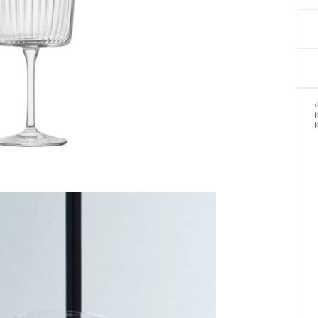
Декор для Хеллоуіну