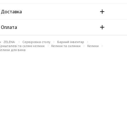
Доставка
Оплата
ZELENA
Сервіровка столу
Барний інвентар
Кришталеві та скляні келихи
Келихи та склянки
Келихи
Келихи для вина