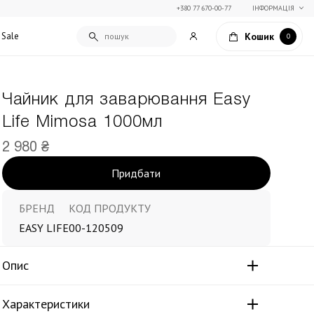
+380 77 670-00-77
ІНФОРМАЦІЯ
Кошик
Sale
0
Чайник для заварювання Easy
Подарункові сертифікати
Life Mimosa 1000мл
Текстиль для дому
Упаковка подарунків
Покривала та пледи
2 980 ₴
Подарунки на Свято Весни
Декоративні подушки
Придбати
Подарунки на 14 лютого
Постільна білизна
Столовий текстиль
Штори та фіранки
БРЕНД
КОД ПРОДУКТУ
EASY LIFE
00-120509
Опис
Характеристики