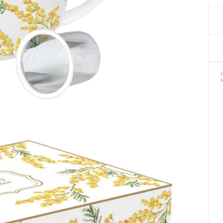
Декор для Хеллоуіну