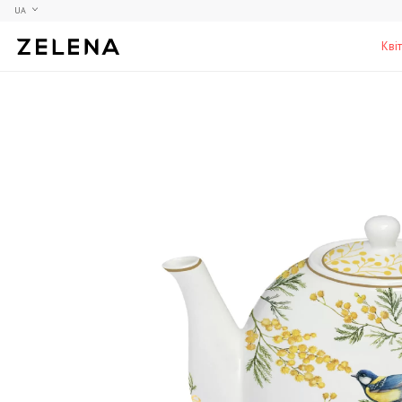
UA
Кві
Півонії
Колекційні моделі
Меблі
Гортензії
Аксесуари для кабінету
Столи
Троянди
Настільні ігри
Стільці
Фрезії
Чоловічі аромати для дому
Шафи, комоди та тумби
С
Елітні лампи та люстри
Аксесуари для бару
Підставки та п'єдестали
Г
Вази для чоловіків
Н
К