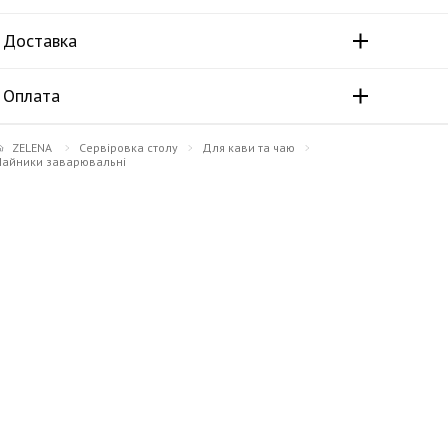
Доставка
Оплата
ZELENA
Сервіровка столу
Для кави та чаю
Чайники заварювальні