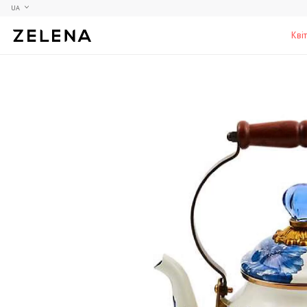
UA
Кві
Півонії
Колекційні моделі
Меблі
Гортензії
Аксесуари для кабінету
Столи
Троянди
Настільні ігри
Стільці
Фрезії
Чоловічі аромати для дому
Шафи, комоди та тумби
С
Елітні лампи та люстри
Аксесуари для бару
Підставки та п'єдестали
Г
Вази для чоловіків
Н
К