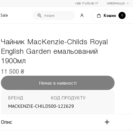
+380 77 670-00-77
ІНФОРМАЦІЯ
Кошик
Sale
0
Чайник MacKenzie-Childs Royal
Подарункові сертифікати
English Garden емальований
Текстиль для дому
Упаковка подарунків
1900мл
Покривала та пледи
Подарунки на Свято Весни
Декоративні подушки
11 500 ₴
Подарунки на 14 лютого
Постільна білизна
Столовий текстиль
Немає в наявності
Штори та фіранки
БРЕНД
КОД ПРОДУКТУ
MACKENZIE-CHILDS
00-122629
Опис