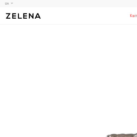
UA
Кві
Півонії
Колекційні моделі
Меблі
Гортензії
Аксесуари для кабінету
Столи
Троянди
Настільні ігри
Стільці
Фрезії
Чоловічі аромати для дому
Шафи, комоди та тумби
С
Елітні лампи та люстри
Аксесуари для бару
Підставки та п'єдестали
Г
Вази для чоловіків
Н
К