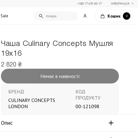
+380 77 670-00-77
ІНФОРМАЦІЯ
Кошик
Sale
0
Чаша Culinary Concepts Мушля
Подарункові сертифікати
19х16
Текстиль для дому
Упаковка подарунків
Покривала та пледи
2 820 ₴
Подарунки на Свято Весни
Декоративні подушки
Немає в наявності
Подарунки на 14 лютого
Постільна білизна
Столовий текстиль
Штори та фіранки
БРЕНД
КОД
ПРОДУКТУ
CULINARY CONCEPTS
LONDON
00-121098
Опис