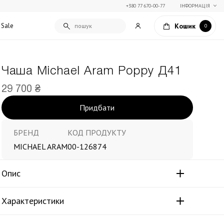
+380 77 670-00-77
ІНФОРМАЦІЯ
Кошик
Sale
0
Чаша Michael Aram Poppy Д41
Подарункові сертифікати
29 700 ₴
Текстиль для дому
Упаковка подарунків
Покривала та пледи
Придбати
Подарунки на Свято Весни
Декоративні подушки
Подарунки на 14 лютого
Постільна білизна
БРЕНД
КОД ПРОДУКТУ
Столовий текстиль
MICHAEL ARAM
00-126874
Штори та фіранки
Опис
Характеристики