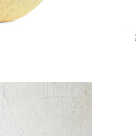
Декор для Хеллоуіну