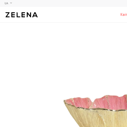
UA
Кві
Півонії
Колекційні моделі
Меблі
Гортензії
Аксесуари для кабінету
Столи
Троянди
Настільні ігри
Стільці
Фрезії
Чоловічі аромати для дому
Шафи, комоди та тумби
С
Елітні лампи та люстри
Аксесуари для бару
Підставки та п'єдестали
Г
Вази для чоловіків
Н
К