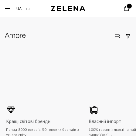
0
UA
ru
Amore
Кращі світові бренди
Власний імпорт
Понад 8000 товарів. 50 топових брендів з
100% гарантія якості та на
усього світу
ринку України