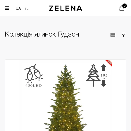
0
UA
ru
Колекція ялинок Гудзон