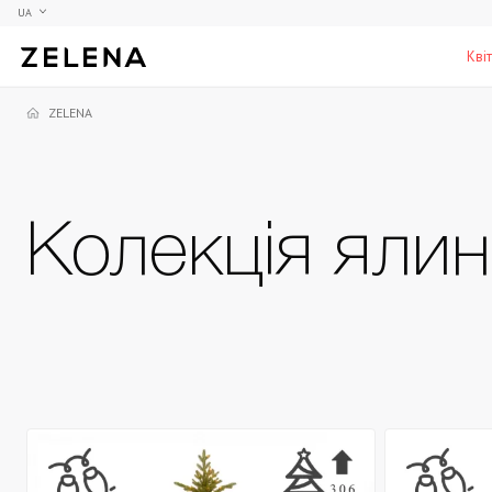
UA
Кві
ZELENA
Півонії
Колекційні моделі
Меблі
Гортензії
Аксесуари для кабінету
Столи
Колекція ялин
Троянди
Настільні ігри
Стільці
Фрезії
Чоловічі аромати для дому
Шафи, комоди та тумби
С
Елітні лампи та люстри
Аксесуари для бару
Підставки та п'єдестали
Г
Вази для чоловіків
Н
К