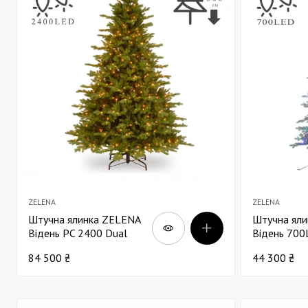
ZELENA
ZELENA
Штучна ялинка ZELENA
Штучна ял
Відень PC 2400 Dual
Відень 700
Infinity LED В306
Color Diam
84 500 ₴
44 300 ₴