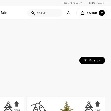
+380 77 670-00-77
ІНФОРМАЦІЯ
Кошик
Sale
0
Подарункові сертифікати
Текстиль для дому
Упаковка подарунків
Покривала та пледи
Подарунки на Свято Весни
Декоративні подушки
Фільтри
Подарунки на 14 лютого
Постільна білизна
Столовий текстиль
Штори та фіранки