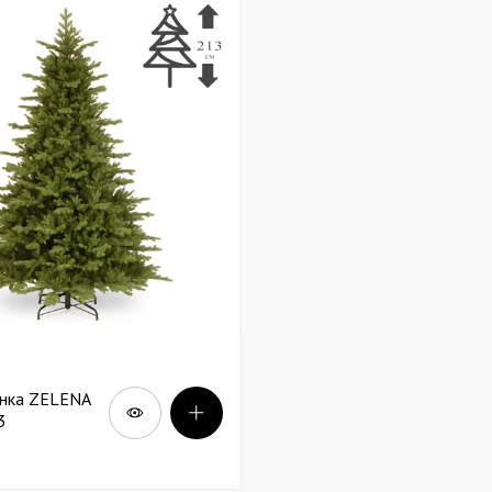
инка ZELENA
3