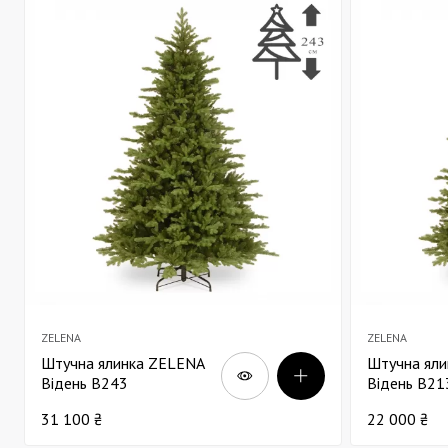
ZELENA
ZELENA
Штучна ялинка ZELENA
Штучна ял
Відень В243
Відень В21
31 100 ₴
22 000 ₴