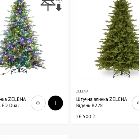
Декор для Хеллоуіну
ZELENA
инка ZELENA
Штучна ялинка ZELENA
LED Dual
Відень В228
ond В228
26 500 ₴