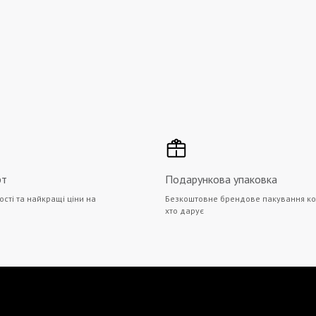
рт
Подарункова упаковка
ості та найкращі ціни на
Безкоштовне брендове пакування ко
хто дарує