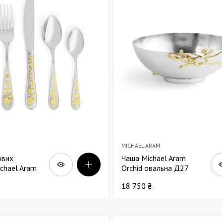
Декор для Хеллоуіну
MICHAEL ARAM
ових
Чаша Michael Aram
ichael Aram
Orchid овальна Д27
олотий
18 750 ₴