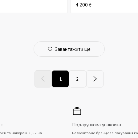
4 200 ₴
Завантажити ще
1
2
рт
Подарункова упаковка
ості та найкращі ціни на
Безкоштовне брендове пакування ко