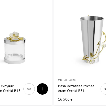
MICHAEL ARAM
 сипучих
Ваза металева Michael
m Orchid В13
Aram Orchid В31
16 500 ₴