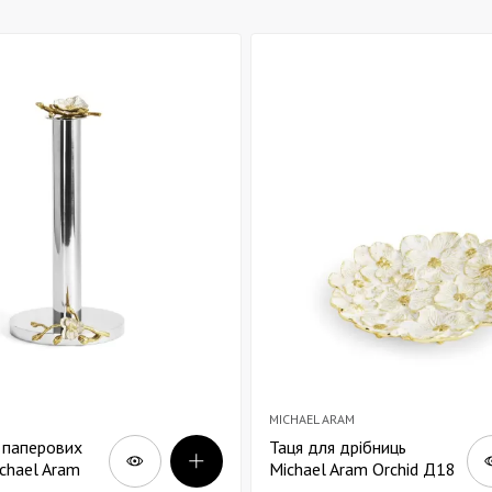
MICHAEL ARAM
 паперових
Таця для дрібниць
chael Aram
Michael Aram Orchid Д18