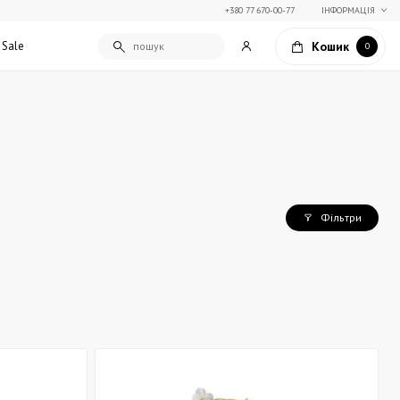
+380 77 670-00-77
ІНФОРМАЦІЯ
Кошик
Sale
0
Подарункові сертифікати
Текстиль для дому
Упаковка подарунків
Покривала та пледи
Подарунки на Свято Весни
Декоративні подушки
Фільтри
Подарунки на 14 лютого
Постільна білизна
Столовий текстиль
Штори та фіранки