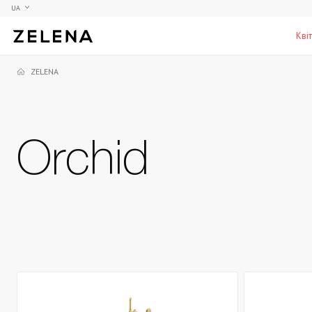
UA
Кві
ZELENA
Півонії
Колекційні моделі
Меблі
Гортензії
Аксесуари для кабінету
Столи
Orchid
Троянди
Настільні ігри
Стільці
Фрезії
Чоловічі аромати для дому
Шафи, комоди та тумби
С
Елітні лампи та люстри
Аксесуари для бару
Підставки та п'єдестали
Г
Вази для чоловіків
Н
К