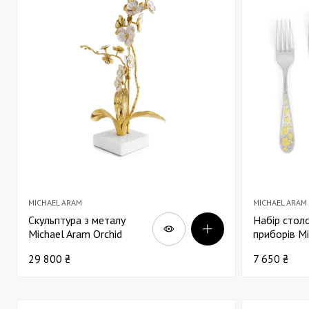
MICHAEL ARAM
MICHAEL ARAM
Скульптура з металу
Набір стол
Michael Aram Orchid
приборів M
56х30
Orchid х5 з
29 800 ₴
7 650 ₴