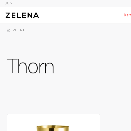
UA
Кві
ZELENA
Півонії
Колекційні моделі
Меблі
Гортензії
Аксесуари для кабінету
Столи
Thorn
Троянди
Настільні ігри
Стільці
Фрезії
Чоловічі аромати для дому
Шафи, комоди та тумби
С
Елітні лампи та люстри
Аксесуари для бару
Підставки та п'єдестали
Г
Вази для чоловіків
Н
К