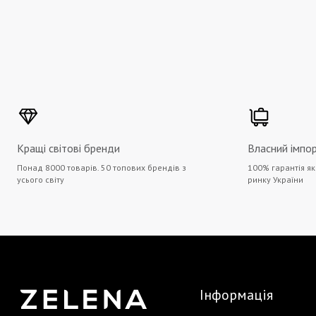
Кращі світові бренди
Власний імпо
Понад 8000 товарів. 50 топових брендів з
100% гарантія як
усього світу
ринку України
Інформація