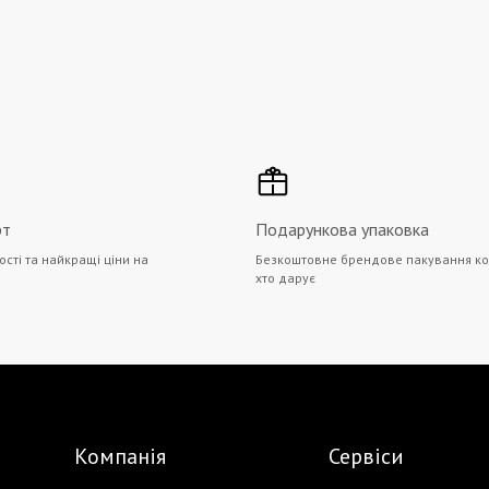
рт
Подарункова упаковка
ості та найкращі ціни на
Безкоштовне брендове пакування ко
хто дарує
Компанія
Сервіси