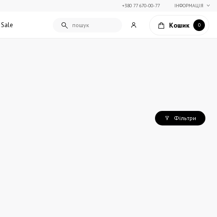
+380 77 670-00-77
ІНФОРМАЦІЯ
Кошик
Sale
0
Подарункові сертифікати
Текстиль для дому
Упаковка подарунків
Покривала та пледи
Подарунки на Свято Весни
Декоративні подушки
Фільтри
Подарунки на 14 лютого
Постільна білизна
Столовий текстиль
Штори та фіранки