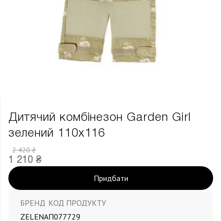
Дитячий комбінезон Garden Girl
зелений 110х116
2 420 ₴
1 210 ₴
Придбати
БРЕНД
КОД ПРОДУКТУ
ZELENA
П077729