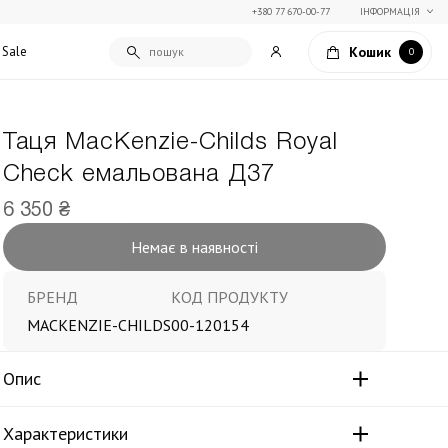
+380 77 670-00-77
ІНФОРМАЦІЯ
Кошик
Sale
0
Таця MacKenzie-Childs Royal
Подарункові сертифікати
Check емальована Д37
Текстиль для дому
Упаковка подарунків
Покривала та пледи
6 350 ₴
Подарунки на Свято Весни
Декоративні подушки
Немає в наявності
Подарунки на 14 лютого
Постільна білизна
Столовий текстиль
Штори та фіранки
БРЕНД
КОД ПРОДУКТУ
MACKENZIE-CHILDS
00-120154
Опис
Характеристики