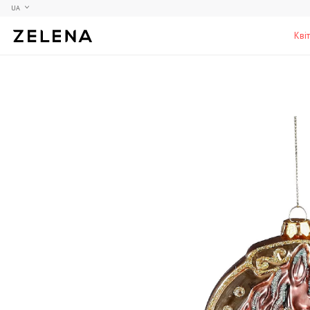
UA
Кві
Півонії
Колекційні моделі
Меблі
Гортензії
Аксесуари для кабінету
Столи
Троянди
Настільні ігри
Стільці
Фрезії
Чоловічі аромати для дому
Шафи, комоди та тумби
С
Елітні лампи та люстри
Аксесуари для бару
Підставки та п'єдестали
Г
Вази для чоловіків
Н
К