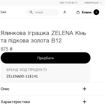
+380 77 670-00-77
ІНФОРМАЦІЯ
Кошик
Sale
0
Ялинкова іграшка ZELENA Кінь
Подарункові сертифікати
та підкова золота В12
Текстиль для дому
Упаковка подарунків
Покривала та пледи
875 ₴
Подарунки на Свято Весни
Декоративні подушки
Придбати
Подарунки на 14 лютого
Постільна білизна
Столовий текстиль
Штори та фіранки
БРЕНД
КОД ПРОДУКТУ
ZELENA
00-118241
Опис
Характеристики