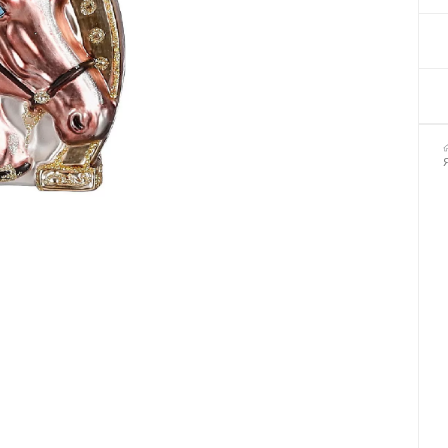
Декор для Хеллоуіну