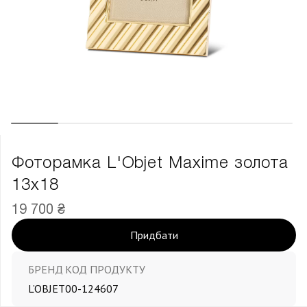
Фоторамка L'Objet Maxime золота
13х18
19 700 ₴
Придбати
БРЕНД
КОД ПРОДУКТУ
L’OBJET
00-124607