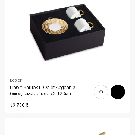
L’OBJET
Набір чашок L'Objet Aegean з
блюдцями золото х2 120мл
19 750 ₴