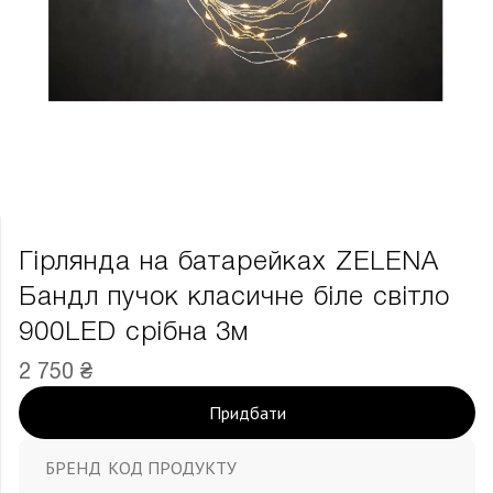
Гірлянда на батарейках ZELENA
Бандл пучок класичне біле світло
900LED срібна 3м
2 750 ₴
Придбати
БРЕНД
КОД ПРОДУКТУ