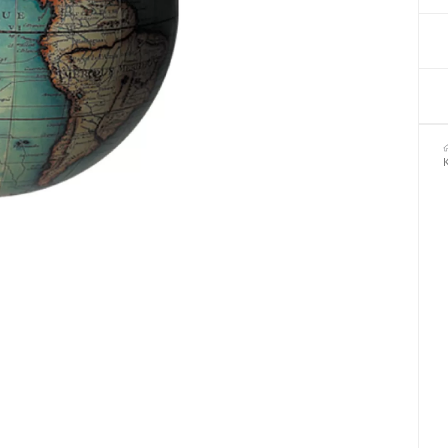
Декор для Хеллоуіну