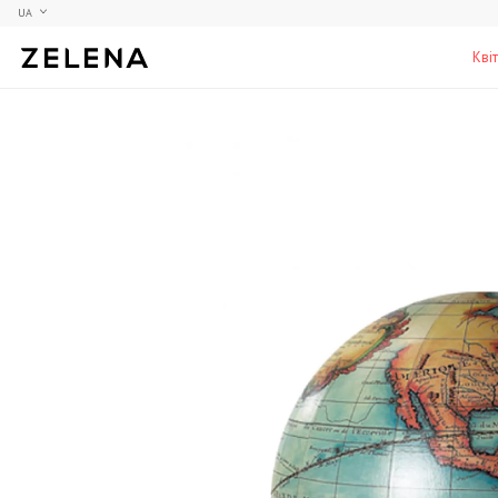
UA
Кві
Півонії
Колекційні моделі
Меблі
Гортензії
Аксесуари для кабінету
Столи
Троянди
Настільні ігри
Стільці
Фрезії
Чоловічі аромати для дому
Шафи, комоди та тумби
С
Елітні лампи та люстри
Аксесуари для бару
Підставки та п'єдестали
Г
Вази для чоловіків
Н
К