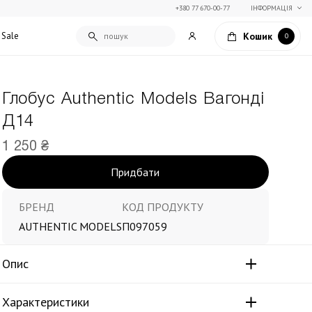
+380 77 670-00-77
ІНФОРМАЦІЯ
Кошик
Sale
0
Глобус Authentic Models Вагонді
Подарункові сертифікати
Д14
Текстиль для дому
Упаковка подарунків
Покривала та пледи
1 250 ₴
Подарунки на Свято Весни
Декоративні подушки
Придбати
Подарунки на 14 лютого
Постільна білизна
Столовий текстиль
Штори та фіранки
БРЕНД
КОД ПРОДУКТУ
AUTHENTIC MODELS
П097059
Опис
Характеристики