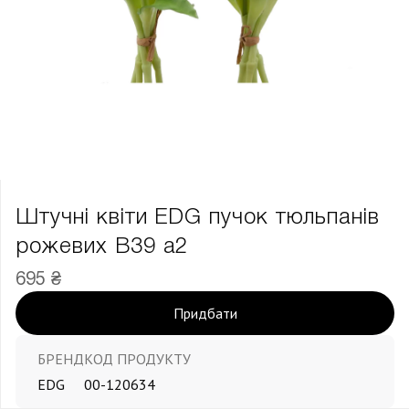
Штучні квіти EDG пучок тюльпанів
рожевих В39 а2
695 ₴
Придбати
БРЕНД
КОД ПРОДУКТУ
EDG
00-120634