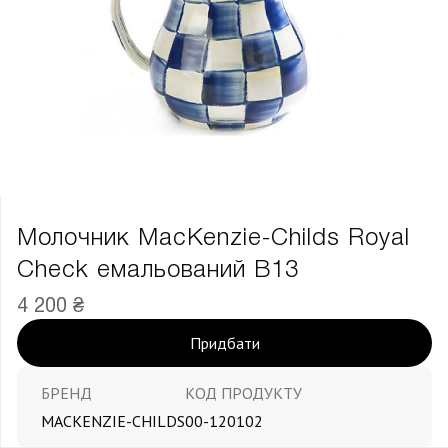
Молочник MacKenzie-Childs Royal
Check емальований В13
4 200 ₴
Придбати
БРЕНД
КОД ПРОДУКТУ
MACKENZIE-CHILDS
00-120102